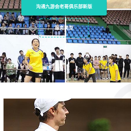
公司动态
经典案例