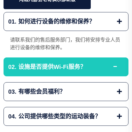
01. 如何进行设备的维修和保养？
请联系我们的售后服务部门，我们将安排专业人员
进行设备的维修和保养。
02. 设施是否提供Wi-Fi服务？
03. 有哪些会员福利？
04. 公司提供哪些类型的运动装备？