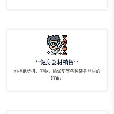
**健身器材销售**
包括跑步机、哑铃、瑜伽垫等各种健身器材的
销售；