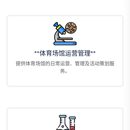
**体育场馆运营管理**
提供体育场馆的日常运营、管理及活动策划服
务。