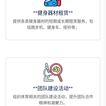
**健身器材租赁**
提供各类健身器材的短期或长期租赁服务，包
括跑步机、健身车、哑铃等；
**团队建设活动**
组织体育相关的团队建设活动，提升团队合作
精神和凝聚力。