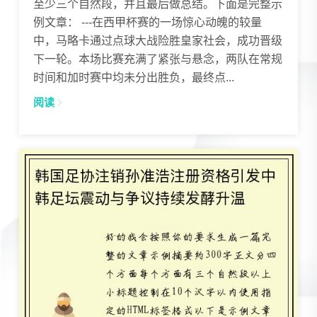
至少三个自然段，并且最后做总结。下面是完整示
例文章： ---在西甲杯赛的一场惊心动魄的较量
中，马略卡通过点球大战险胜皇家社会，成功晋级
下一轮。本场比赛充满了紧张与悬念，两队在常规
时间和加时赛中均未分出胜负，最终点...
阅读