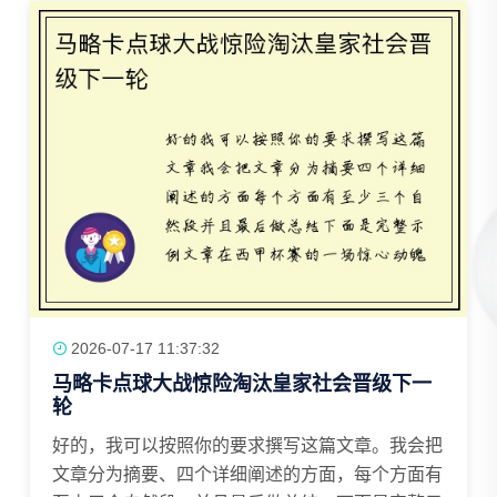
2026-07-17 11:37:32
马略卡点球大战惊险淘汰皇家社会晋级下一
轮
好的，我可以按照你的要求撰写这篇文章。我会把
文章分为摘要、四个详细阐述的方面，每个方面有