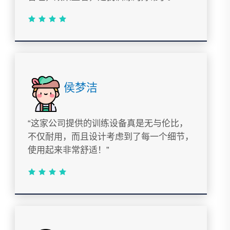
侯梦洁
“这家公司提供的训练设备真是无与伦比，
不仅耐用，而且设计考虑到了每一个细节，
使用起来非常舒适！”