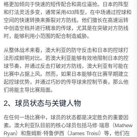
格更加倾向于快速的短传配合和高位逼抢。日本的阵型
和打法灵活多变，通常采用433阵型，在中场通过控球和
空间的快速转换来撕裂对方防线。他们擅长在高速运转
中创造空档并进行精准的传球，尤其是在突破对方防线
时，能够利用小范围的配合制造威胁。
从整体战术来看，澳大利亚的防守反击和日本的控球打
法形成鲜明对比。若澳大利亚能够有效地限制日本的控
球节奏，并通过反击打破对方防线，澳大利亚有可能在
比赛中占据上风。然而，如果日本能够在比赛早期建立
起控球优势，并通过巧妙的传导球来控制节奏，那么他
们将能主导比赛局面。
2、球员状态与关键人物
在任何一场比赛中，球员的状态都是决定胜负的重要因
素。澳大利亚队目前的核心球员包括马修·瑞恩（Mathew
Ryan）和詹姆斯·特鲁伊西（James Troisi）等，他们在