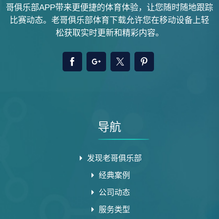
哥俱乐部APP带来更便捷的体育体验，让您随时随地跟踪
比赛动态。老哥俱乐部体育下载允许您在移动设备上轻
松获取实时更新和精彩内容。
导航
发现老哥俱乐部
经典案例
公司动态
服务类型