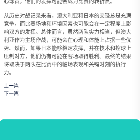
心球员，他们的发挥可能会成为比赛的转折点。
从历史对战记录来看，澳大利亚和日本的交锋总是充满
竞争，而比赛场地和环境因素也可能会在一定程度上影
响双方的发挥。总体而言，虽然两队实力相当，但澳大
利亚作为主场作战，可能会在心理和体能上占据一些优
势。然而，如果日本能够稳定发挥，并在技术和控球上
压制对方，他们仍有可能在客场取得胜利。最终的结果
将取决于两队在比赛中的临场表现和关键时刻的执行
力。
上一篇
下一篇