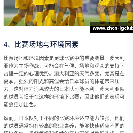
4、比赛场地与环境因素
比赛场地和环境因素是足球比赛中的重要变量。澳大利
亚作为主场作战，可能会在气候、场地和观众的支持下
占据一定的心理优势。澳大利亚的天气多变，尤其是在
夏季，强烈的阳光和高温会给日本球员的体能带来压
力，这对体力消耗较大的日本队可能不利。澳大利亚队
的球员习惯于在这样的环境下比赛，因此他们的表现可
能会更加出色。
然而，日本队对于不同的比赛环境适应能力较强，他们
的球员通常拥有较高的职业素养，能够快速适应不同的