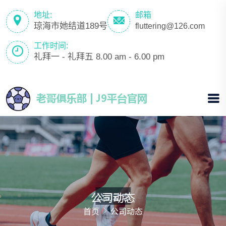
地址:
邮箱
琼海市她结道189号
fluttering@126.com
工作时间:
礼拜一 - 礼拜五 8.00 am - 6.00 pm
公司动态
首页
公司动态