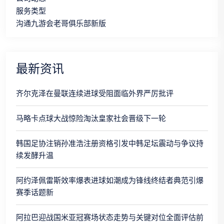
服务类型
沟通九游会老哥俱乐部新版
最新资讯
齐尔克泽在曼联连续进球受阻面临外界严厉批评
马略卡点球大战惊险淘汰皇家社会晋级下一轮
韩国足协注销孙准浩注册资格引发中韩足坛震动与争议持
续发酵升温
阿约泽佩雷斯效率爆表进球如潮成为锋线终结者典范引爆
赛季话题新
阿拉巴迎战国米亚冠赛场状态走势与关键对位全面评估前