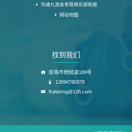
沟通九游会老哥俱乐部新版
网站地图
找到我们
琼海市她结道189号
13594780378
fluttering@126.com