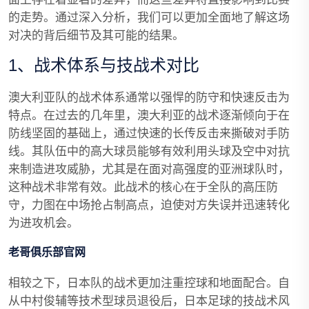
的走势。通过深入分析，我们可以更加全面地了解这场
对决的背后细节及其可能的结果。
1、战术体系与技战术对比
澳大利亚队的战术体系通常以强悍的防守和快速反击为
特点。在过去的几年里，澳大利亚的战术逐渐倾向于在
防线坚固的基础上，通过快速的长传反击来撕破对手防
线。其队伍中的高大球员能够有效利用头球及空中对抗
来制造进攻威胁，尤其是在面对高强度的亚洲球队时，
这种战术非常有效。此战术的核心在于全队的高压防
守，力图在中场抢占制高点，迫使对方失误并迅速转化
为进攻机会。
老哥俱乐部官网
相较之下，日本队的战术更加注重控球和地面配合。自
从中村俊辅等技术型球员退役后，日本足球的技战术风