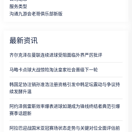
服务类型
沟通九游会老哥俱乐部新版
最新资讯
齐尔克泽在曼联连续进球受阻面临外界严厉批评
马略卡点球大战惊险淘汰皇家社会晋级下一轮
韩国足协注销孙准浩注册资格引发中韩足坛震动与争议持
续发酵升温
阿约泽佩雷斯效率爆表进球如潮成为锋线终结者典范引爆
赛季话题新
阿拉巴迎战国米亚冠赛场状态走势与关键对位全面评估前