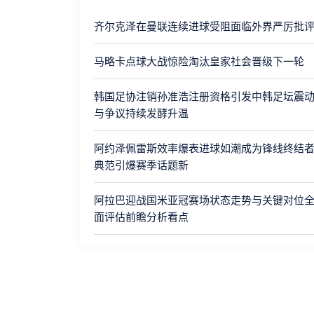
齐尔克泽在曼联连续进球受阻面临外界严厉批
马略卡点球大战惊险淘汰皇家社会晋级下一轮
韩国足协注销孙准浩注册资格引发中韩足坛震
与争议持续发酵升温
阿约泽佩雷斯效率爆表进球如潮成为锋线终结
典范引爆赛季话题新
阿拉巴迎战国米亚冠赛场状态走势与关键对位
面评估前瞻分析看点