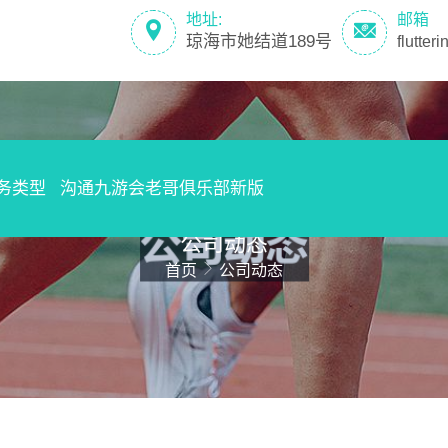
地址:
邮箱
琼海市她结道189号
flutte
务类型
沟通九游会老哥俱乐部新版
公司动态
首页
公司动态