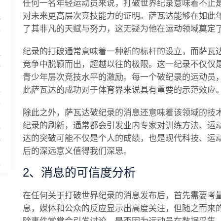
任何一名年轻运动员来说，打破世界纪录意味着不止
对未来更高层次竞技能力的证明。萨瓦达能够在如此
评
了其非凡的天赋与努力，这无疑为他在运动领域奠定
纪录的打破通常意味着一种新的标杆的设立，而萨瓦
竞争中脱颖而出，超越以往的极限。这一纪录不仅仅
动
青少年层次竞技水平的激励。每一个破纪录的运动员
此萨瓦达的成功对于体育界来说具有重要的示范效应
者
除此之外，萨瓦达破纪录的消息还意味着该领域的技
纪录的刷新，通常都会引发业内专家对训练方法、运
达的突破可能不仅是个人的成绩，也是现代科技、运
全
后的深远意义值得我们深思。
2、消息的可信度分析
在任何关于打破世界纪录的消息发布后，首先需要考
息，媒体和公众的反应显示出高度关注，但随之而来