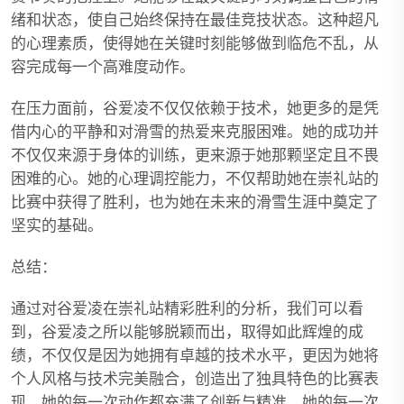
绪和状态，使自己始终保持在最佳竞技状态。这种超凡
的心理素质，使得她在关键时刻能够做到临危不乱，从
容完成每一个高难度动作。
在压力面前，谷爱凌不仅仅依赖于技术，她更多的是凭
借内心的平静和对滑雪的热爱来克服困难。她的成功并
不仅仅来源于身体的训练，更来源于她那颗坚定且不畏
困难的心。她的心理调控能力，不仅帮助她在崇礼站的
比赛中获得了胜利，也为她在未来的滑雪生涯中奠定了
坚实的基础。
总结：
通过对谷爱凌在崇礼站精彩胜利的分析，我们可以看
到，谷爱凌之所以能够脱颖而出，取得如此辉煌的成
绩，不仅仅是因为她拥有卓越的技术水平，更因为她将
个人风格与技术完美融合，创造出了独具特色的比赛表
现。她的每一次动作都充满了创新与精准，她的每一次