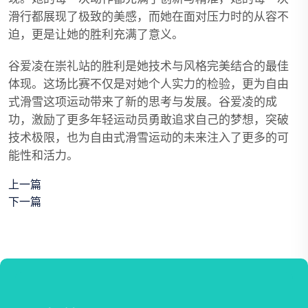
滑行都展现了极致的美感，而她在面对压力时的从容不
迫，更是让她的胜利充满了意义。
谷爱凌在崇礼站的胜利是她技术与风格完美结合的最佳
体现。这场比赛不仅是对她个人实力的检验，更为自由
式滑雪这项运动带来了新的思考与发展。谷爱凌的成
功，激励了更多年轻运动员勇敢追求自己的梦想，突破
技术极限，也为自由式滑雪运动的未来注入了更多的可
能性和活力。
上一篇
下一篇