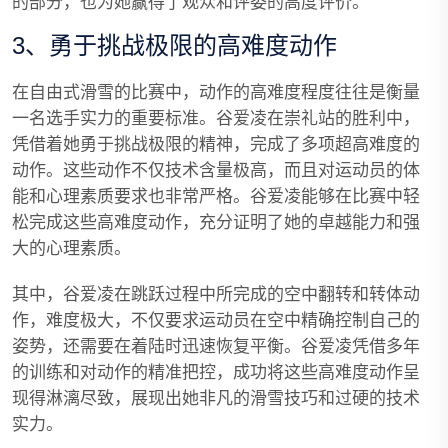
的部分，也为她赢得了观众和评委的高度评价。
3、勇于挑战极限的高难度动作
在自由式滑雪的比赛中，动作的高难度程度往往是衡量
一名选手实力的重要标准。谷爱凌在崇礼站的胜利中，
凭借着她勇于挑战极限的精神，完成了多项超高难度的
动作。这些动作不仅技术含量极高，而且对运动员的体
能和心理素质要求也非常严格。谷爱凌能够在比赛中轻
松完成这些高难度动作，充分证明了她的卓越能力和强
大的心理素质。
其中，谷爱凌在跳跃过程中所完成的空中翻转和转体动
作，难度极大，不仅要求运动员在空中精确控制自己的
姿势，还需要在着陆时迅速恢复平衡。谷爱凌凭借多年
的训练和对动作的精准把控，成功将这些高难度动作呈
现得淋漓尽致，展现出她非凡的滑雪技巧和过硬的技术
实力。