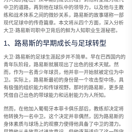
中卫的道路，再到他在球队中的领导力，以及他与主教
练和战术体系之间的微妙关系，路易斯的故事堪称一部
现代足球中的传奇篇章。本文将从四个方面，深入分析
大卫·路易斯司职中卫背后的鲜为人知职业生涯秘密。
1、路易斯的早期成长与足球转型
大卫·路易斯的足球生涯起步并不简单。早在巴西国内的
青年队阶段，路易斯就展现出了出色的技术天赋。然
而，作为一名青少年球员，他并非一开始就被定位为中
卫。实际上，路易斯最初的身份是一个攻击型中场，具
有极强的组织能力和传球视野。那时的路易斯，更多是
凭借自己出色的带球能力和远射能力为人所知。
然而，在他加入葡萄牙本菲卡俱乐部后，教练却决定将
他转换为一名中卫。这个决定并非偶然，因为路易斯的
身体素质与球场上的观察力使得他具备了中卫的潜力。
尽管他从未放弃过进攻意识，但他逐渐适应了这一防守