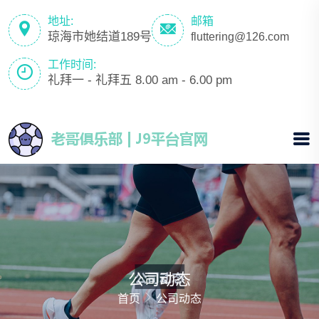
地址:
邮箱
琼海市她结道189号
fluttering@126.com
工作时间:
礼拜一 - 礼拜五 8.00 am - 6.00 pm
公司动态
首页
公司动态