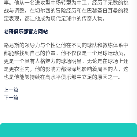
事。他从一名进攻型中场转型为中卫，经历了无数的挑
战与调整。在切尔西的冒险经历和在巴黎圣日耳曼的稳
定表现，都让他成为现代足球中的传奇人物。
老哥俱乐部官方网站
路易斯的领导力与个性让他在不同的球队和教练体系中
都能够找到自己的位置。他不仅仅是一个足球运动员，
更是一个具有人格魅力的球场明星。无论是在球场上还
是更衣室内，他的影响力都深深地影响着周围的人，这
也是他能够持续在高水平俱乐部中立足的原因之一。
上一篇
下一篇