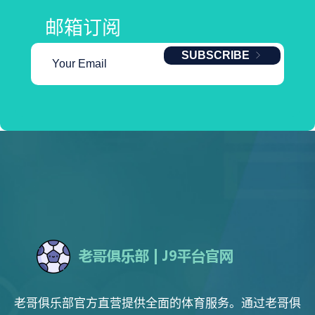
邮箱订阅
SUBSCRIBE
老哥俱乐部官方直营提供全面的体育服务。通过老哥俱