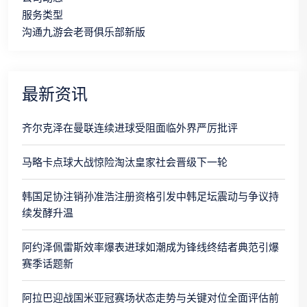
服务类型
沟通九游会老哥俱乐部新版
最新资讯
齐尔克泽在曼联连续进球受阻面临外界严厉批评
马略卡点球大战惊险淘汰皇家社会晋级下一轮
韩国足协注销孙准浩注册资格引发中韩足坛震动与争议持
续发酵升温
阿约泽佩雷斯效率爆表进球如潮成为锋线终结者典范引爆
赛季话题新
阿拉巴迎战国米亚冠赛场状态走势与关键对位全面评估前