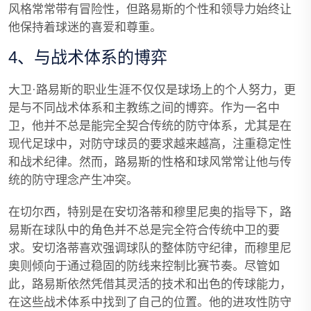
风格常常带有冒险性，但路易斯的个性和领导力始终让
他保持着球迷的喜爱和尊重。
4、与战术体系的博弈
大卫·路易斯的职业生涯不仅仅是球场上的个人努力，更
是与不同战术体系和主教练之间的博弈。作为一名中
卫，他并不总是能完全契合传统的防守体系，尤其是在
现代足球中，对防守球员的要求越来越高，注重稳定性
和战术纪律。然而，路易斯的性格和球风常常让他与传
统的防守理念产生冲突。
在切尔西，特别是在安切洛蒂和穆里尼奥的指导下，路
易斯在球队中的角色并不总是完全符合传统中卫的要
求。安切洛蒂喜欢强调球队的整体防守纪律，而穆里尼
奥则倾向于通过稳固的防线来控制比赛节奏。尽管如
此，路易斯依然凭借其灵活的技术和出色的传球能力，
在这些战术体系中找到了自己的位置。他的进攻性防守