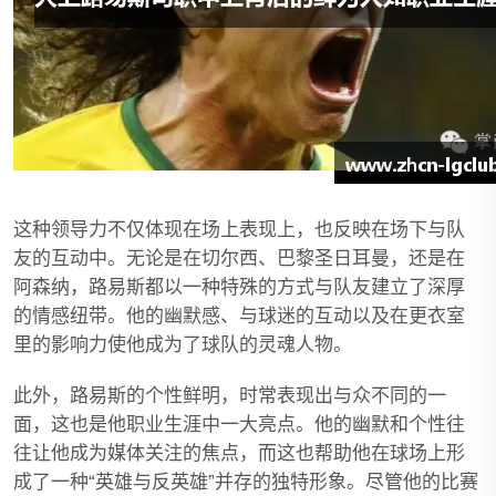
这种领导力不仅体现在场上表现上，也反映在场下与队
友的互动中。无论是在切尔西、巴黎圣日耳曼，还是在
阿森纳，路易斯都以一种特殊的方式与队友建立了深厚
的情感纽带。他的幽默感、与球迷的互动以及在更衣室
里的影响力使他成为了球队的灵魂人物。
此外，路易斯的个性鲜明，时常表现出与众不同的一
面，这也是他职业生涯中一大亮点。他的幽默和个性往
往让他成为媒体关注的焦点，而这也帮助他在球场上形
成了一种“英雄与反英雄”并存的独特形象。尽管他的比赛