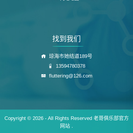
找到我们
琼海市她结道189号
13594780378
fluttering@126.com
Copyright © 2026 - All Rights Reserved
老哥俱乐部官方
网站
.