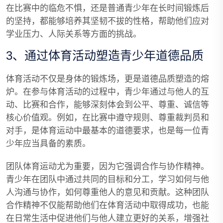
在比赛中的临危不惧，还是普通青少年在长时间锻炼后
的坚持，都能够培养其坚韧不拔的性格，帮助他们应对
学业压力、人际关系等方面的挑战。
3、通过体育活动塑造青少年道德品质
体育活动不仅是身体的锻炼场，更是道德品质塑造的熔
炉。在参与体育活动的过程中，青少年通过与他人的互
动、比赛和合作，能够深刻体会到公平、尊重、诚信等
核心价值观。例如，在比赛中遵守规则、尊重裁判员和
对手，是体育运动中最基本的道德要求，也是每一位青
少年应当具备的素质。
团队体育运动尤为重要，因为它强调合作与协作精神。
青少年在团队中通过共同的目标和分工，学习如何与他
人沟通与协作，如何尊重他人的意见和贡献。这种团队
合作精神不仅能帮助他们在体育活动中取得成功，也能
在日常生活中促进他们与他人建立更好的关系，增强社