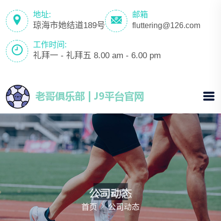
地址:
邮箱
琼海市她结道189号
fluttering@126.com
工作时间:
礼拜一 - 礼拜五 8.00 am - 6.00 pm
公司动态
首页
公司动态