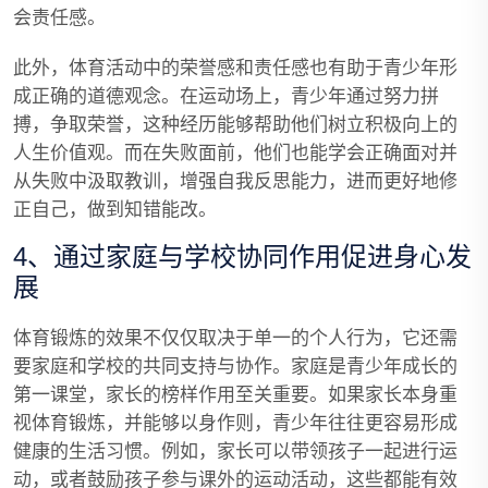
会责任感。
此外，体育活动中的荣誉感和责任感也有助于青少年形
成正确的道德观念。在运动场上，青少年通过努力拼
搏，争取荣誉，这种经历能够帮助他们树立积极向上的
人生价值观。而在失败面前，他们也能学会正确面对并
从失败中汲取教训，增强自我反思能力，进而更好地修
正自己，做到知错能改。
4、通过家庭与学校协同作用促进身心发
展
体育锻炼的效果不仅仅取决于单一的个人行为，它还需
要家庭和学校的共同支持与协作。家庭是青少年成长的
第一课堂，家长的榜样作用至关重要。如果家长本身重
视体育锻炼，并能够以身作则，青少年往往更容易形成
健康的生活习惯。例如，家长可以带领孩子一起进行运
动，或者鼓励孩子参与课外的运动活动，这些都能有效