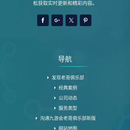
松获取实时更新和精彩内容。
导航
发现老哥俱乐部
经典案例
公司动态
服务类型
沟通九游会老哥俱乐部新版
网站地图