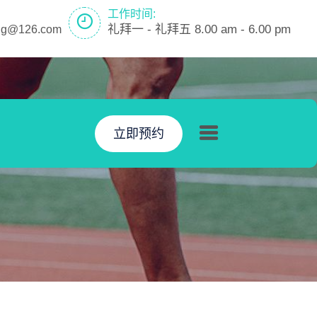
工作时间:
礼拜一 - 礼拜五 8.00 am - 6.00 pm
ring@126.com
立即预约