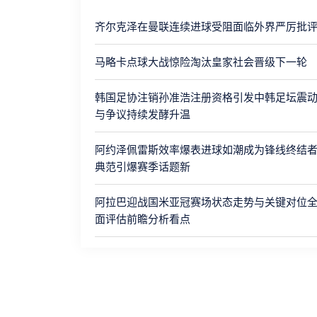
齐尔克泽在曼联连续进球受阻面临外界严厉批
马略卡点球大战惊险淘汰皇家社会晋级下一轮
韩国足协注销孙准浩注册资格引发中韩足坛震
与争议持续发酵升温
阿约泽佩雷斯效率爆表进球如潮成为锋线终结
典范引爆赛季话题新
阿拉巴迎战国米亚冠赛场状态走势与关键对位
面评估前瞻分析看点