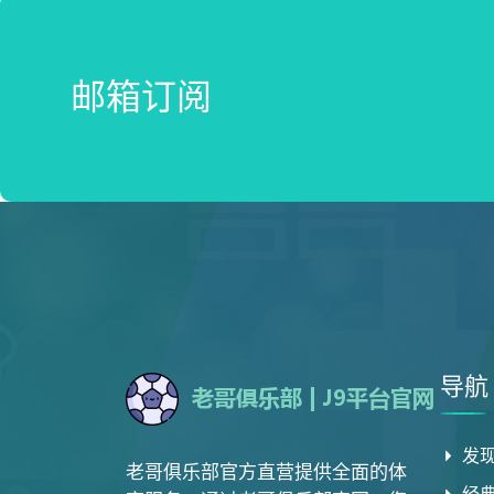
邮箱订阅
导航
发
老哥俱乐部官方直营提供全面的体