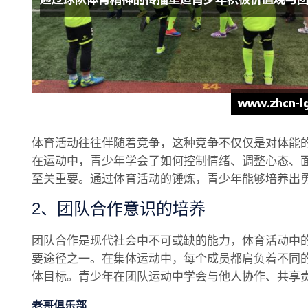
体育活动往往伴随着竞争，这种竞争不仅仅是对体能
在运动中，青少年学会了如何控制情绪、调整心态、
至关重要。通过体育活动的锤炼，青少年能够培养出
2、团队合作意识的培养
团队合作是现代社会中不可或缺的能力，体育活动中
要途径之一。在集体运动中，每个成员都肩负着不同
体目标。青少年在团队运动中学会与他人协作、共享
老哥俱乐部