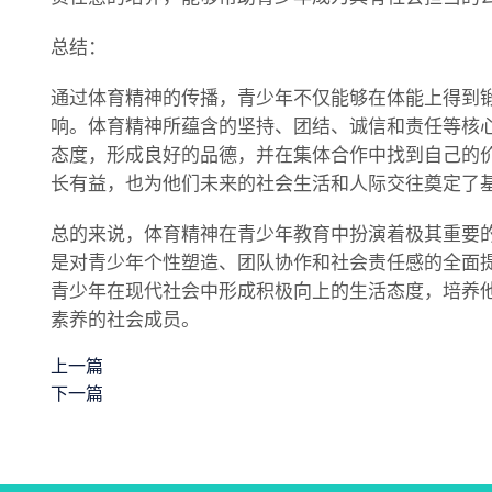
总结：
通过体育精神的传播，青少年不仅能够在体能上得到
响。体育精神所蕴含的坚持、团结、诚信和责任等核
态度，形成良好的品德，并在集体合作中找到自己的
长有益，也为他们未来的社会生活和人际交往奠定了
总的来说，体育精神在青少年教育中扮演着极其重要
是对青少年个性塑造、团队协作和社会责任感的全面
青少年在现代社会中形成积极向上的生活态度，培养
素养的社会成员。
上一篇
下一篇