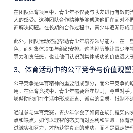
在团队体育项目中，青少年不仅要与队友进行有效的
人的感受。这种团队合作精神能够帮助他们在面对不
商解决问题。在长期的合作过程中，青少年逐渐形成
此外，团队运动还能帮助青少年培养领导能力。在一
色，面对集体决策与组织安排。这些经历能让青少年
导力和责任感，也让他们认识到集体成功的价值远大
3、体育活动中的公平竞争与价值观塑
公平竞争是体育精神的重要组成部分，而公平竞争的
用。在体育竞技中，青少年需要遵守规则，尊重对手
够帮助他们在生活中形成正直、诚实的品质，抵制不
通过参与体育竞赛，青少年学会了如何在规则框架内
点和缺点，如何以理智的态度面对胜利和失败。体育
过诚实和努力，才能获得真正的成功，而不是靠走捷