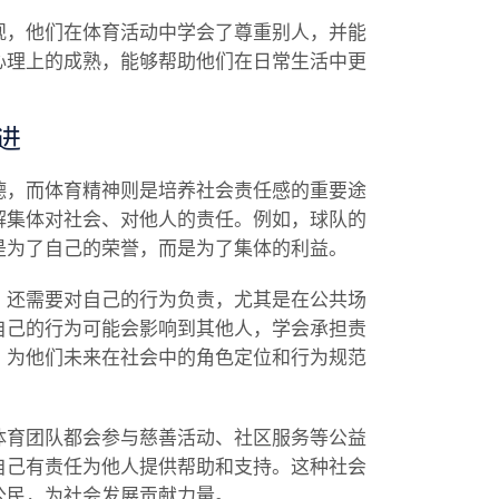
观，他们在体育活动中学会了尊重别人，并能
心理上的成熟，能够帮助他们在日常生活中更
进
德，而体育精神则是培养社会责任感的重要途
解集体对社会、对他人的责任。例如，球队的
是为了自己的荣誉，而是为了集体的利益。
，还需要对自己的行为负责，尤其是在公共场
自己的行为可能会影响到其他人，学会承担责
，为他们未来在社会中的角色定位和行为规范
体育团队都会参与慈善活动、社区服务等公益
自己有责任为他人提供帮助和支持。这种社会
公民，为社会发展贡献力量。