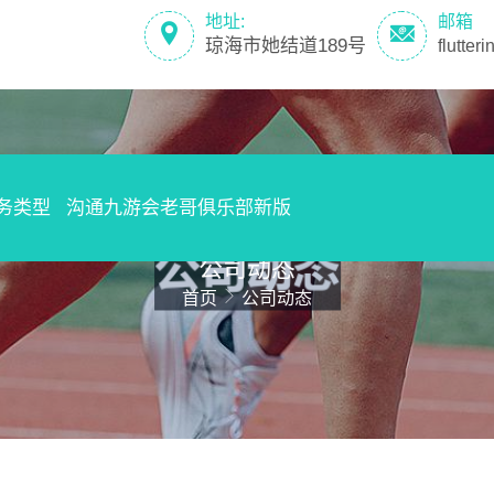
地址:
邮箱
琼海市她结道189号
flutte
务类型
沟通九游会老哥俱乐部新版
公司动态
首页
公司动态