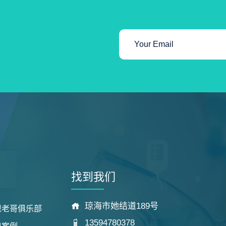
找到我们
琼海市她结道189号
现老哥俱乐部
13594780378