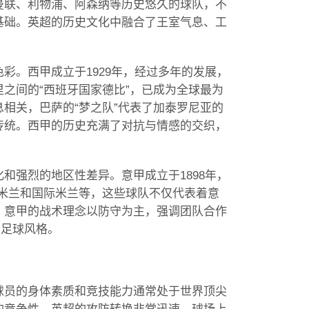
曼联、利物浦、阿森纳等历史悠久的球队，不
基础。英超的历史文化中融合了王室气息、工
彩。西甲成立于1929年，经过多年的发展，
之间的“西班牙国家德比”，已成为全球最为
相关，巴萨的“梦之队”代表了加泰罗尼亚的
传统。西甲的历史充满了对抗与情感的交织，
和强烈的地区性差异。意甲成立于1898年，
米兰和国际米兰等，这些球队不仅代表着意
。意甲的战术理念以防守为主，强调团队合作
的足球风格。
球员的身体素质和竞技能力通常处于世界顶尖