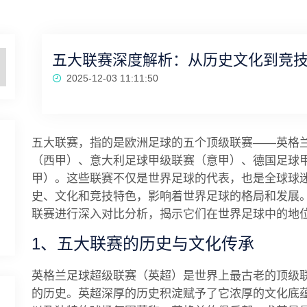
五大联赛深度解析：从历史文化到竞
2025-12-03 11:11:50
五大联赛，指的是欧洲足球的五个顶级联赛——英格
（西甲）、意大利足球甲级联赛（意甲）、德国足球
甲）。这些联赛不仅是世界足球的代表，也是全球球
史、文化和竞技特色，影响着世界足球的格局和发展
联赛进行深入对比分析，揭示它们在世界足球中的地
1、五大联赛的历史与文化传承
英格兰足球超级联赛（英超）是世界上最古老的顶级联赛
的历史。英超深厚的历史积淀赋予了它浓厚的文化底