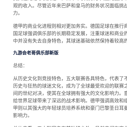
观的收入。尽管近年来巴萨和皇马的财务状况面临挑
力。
德甲的商业化进程则相对更加务实。德国足球在推行
国足球强调俱乐部的长期稳定发展，注重球迷和商业
中并没有失去自身特色，其球迷基础依然保持着较高
九游会老哥俱乐部新版
总结：
从历史文化到竞技特色，五大联赛各具特色，代表了
历史与狂热的球迷文化，成为了全球最受欢迎的联赛
间的世纪对决，使其在全球拥有强大的文化影响力。
给世界足球带来了深远的战术影响。德甲强调高效和
甲则以其强大的年轻球员培养系统和豪门巴黎圣日耳
影响力。