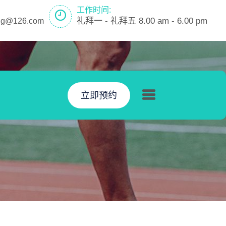
工作时间:
礼拜一 - 礼拜五 8.00 am - 6.00 pm
ring@126.com
立即预约