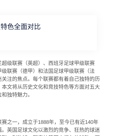
技特色全面对比
兰超级联赛（英超）、西班牙足球甲级联赛
甲级联赛（德甲）和法国足球甲级联赛（法
迷关注的焦点。每个联赛都有着自己独特的历
。本文将从历史文化和竞技特色等方面对五大
位和独特魅力。
之一，成立于1888年，至今已有近140年
蕴。英国足球文化以激烈的竞争、狂热的球迷