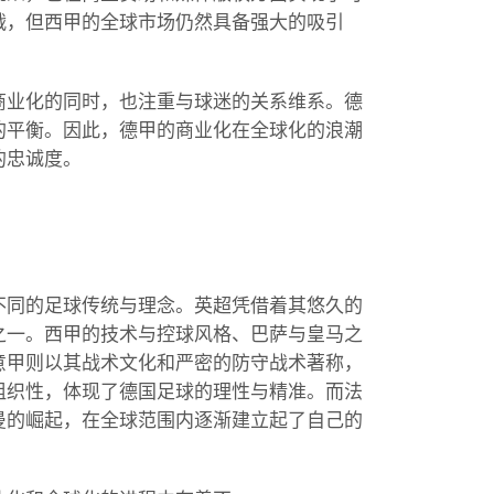
战，但西甲的全球市场仍然具备强大的吸引
商业化的同时，也注重与球迷的关系维系。德
的平衡。因此，德甲的商业化在全球化的浪潮
的忠诚度。
不同的足球传统与理念。英超凭借着其悠久的
之一。西甲的技术与控球风格、巴萨与皇马之
意甲则以其战术文化和严密的防守战术著称，
组织性，体现了德国足球的理性与精准。而法
曼的崛起，在全球范围内逐渐建立起了自己的