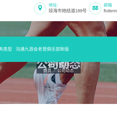
地址:
邮箱
琼海市她结道189号
flutte
务类型
沟通九游会老哥俱乐部新版
公司动态
首页
公司动态