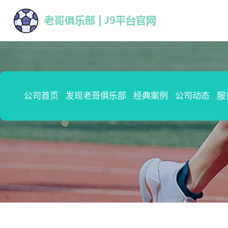
公司首页
发现老哥俱乐部
经典案例
公司动态
服