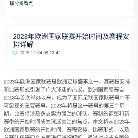
瞻分析看点
2023年欧洲国家联赛开始时间及赛程安
排详解
2025-12-04 09:13:42
2023年欧洲国家联赛是欧洲足球盛事之一，其赛程安排
和比赛形式引发了广大球迷的热议。欧洲国家联赛自
2018年首次举办以来，成为了国际足联国家队赛事中不
可忽视的重要赛事。2023年将是这一赛事的第三个周
期，比赛将涉及多支实力强劲的球队，赛制的调整和新
赛季的开始时间成为球迷关注的焦点。本文将从2023年
欧洲国家联赛的开始时间、赛程安排、比赛形式、以及
参赛队伍等四个方面进行详细解析。通过对这些方面的