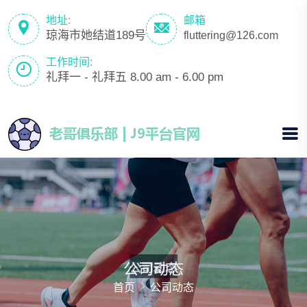
地址:
邮箱
琼海市她结道189号
fluttering@126.com
工作时间:
礼拜一 - 礼拜五 8.00 am - 6.00 pm
公司动态
首页
公司动态