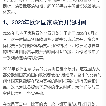
剖析，读者能够清晰地了解2023年赛事的全貌及各项具
体安排。
1、2023年欧洲国家联赛开始时间
2023年欧洲国家联赛的比赛开始时间定于2023年6月2
日。这一时间点紧随欧洲各大联赛结束后展开，符合国
际比赛日安排的常规模式。通常情况下，欧洲足球赛季
的结束与国际赛事的开始时间相互衔接，为球迷带来了
一系列的连续精彩赛事。
2023年欧洲国家联赛的比赛将在夏季展开，这是因为大
部分欧洲国家的国内联赛都会在5月结束。夏季的比赛时
间让国家队能够在较为宽裕的时间框架内进行集结和训
练。这也为球员提供了足够的休息时间，为他们参与国
家队比赛打下坚实基础。
在本届赛事中，比赛的第一轮小组赛将从6月2日开始，