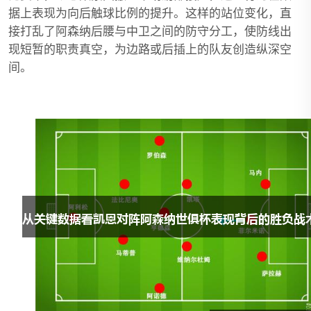
据上表现为向后触球比例的提升。这样的站位变化，直
接打乱了阿森纳后腰与中卫之间的防守分工，使防线出
现短暂的职责真空，为边路或后插上的队友创造纵深空
间。