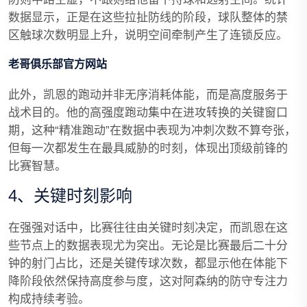
数据显示，正是在这些拉扯防线的阶段，球队整体的禁
区触球次数明显上升，说明空间牵制产生了连锁反应。
老哥俱乐部官方网站
此外，凯恩的跑动并非无序消耗体能，而是高度服务于
战术目的。他的高强度跑动集中在进攻转换的关键窗口
期，这种“精准跑动”在数据中表现为冲刺次数不算夸张，
但每一次都发生在最具威胁的时刻，体现出顶级前锋的
比赛智慧。
4、关键时刻影响
在强强对话中，比赛往往由关键时刻决定，而凯恩在这
些节点上的数据表现尤为突出。无论是比赛最后二十分
钟的射门占比，还是关键传球次数，都显示他在体能下
降阶段依然保持高度参与度，这对阿森纳的防守专注力
构成持续考验。