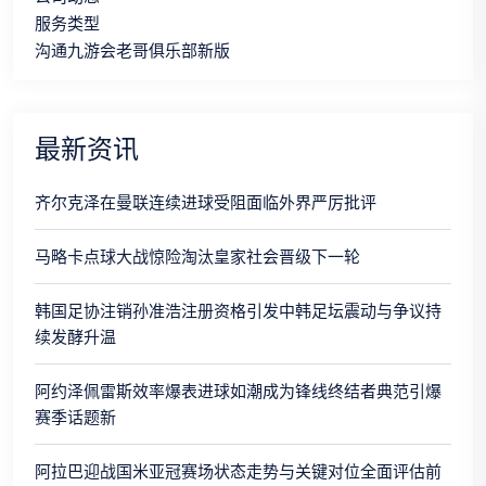
服务类型
沟通九游会老哥俱乐部新版
最新资讯
齐尔克泽在曼联连续进球受阻面临外界严厉批评
马略卡点球大战惊险淘汰皇家社会晋级下一轮
韩国足协注销孙准浩注册资格引发中韩足坛震动与争议持
续发酵升温
阿约泽佩雷斯效率爆表进球如潮成为锋线终结者典范引爆
赛季话题新
阿拉巴迎战国米亚冠赛场状态走势与关键对位全面评估前