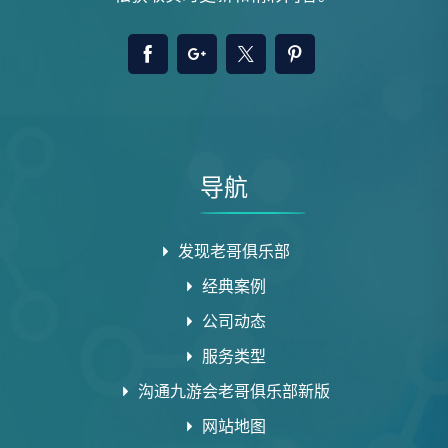
导航
发现老哥俱乐部
经典案例
公司动态
服务类型
沟通九游会老哥俱乐部新版
网站地图