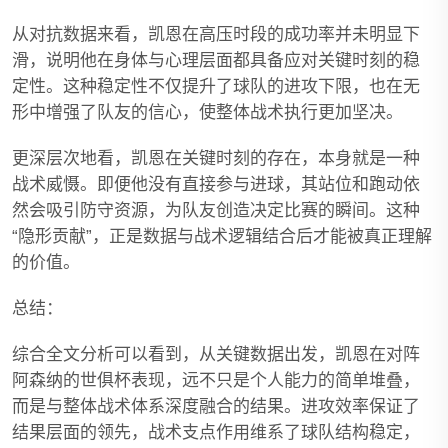
从对抗数据来看，凯恩在高压时段的成功率并未明显下
滑，说明他在身体与心理层面都具备应对关键时刻的稳
定性。这种稳定性不仅提升了球队的进攻下限，也在无
形中增强了队友的信心，使整体战术执行更加坚决。
更深层次地看，凯恩在关键时刻的存在，本身就是一种
战术威慑。即便他没有直接参与进球，其站位和跑动依
然会吸引防守资源，为队友创造决定比赛的瞬间。这种
“隐形贡献”，正是数据与战术逻辑结合后才能被真正理解
的价值。
总结：
综合全文分析可以看到，从关键数据出发，凯恩在对阵
阿森纳的世俱杯表现，远不只是个人能力的简单堆叠，
而是与整体战术体系深度融合的结果。进攻效率保证了
结果层面的领先，战术支点作用维系了球队结构稳定，