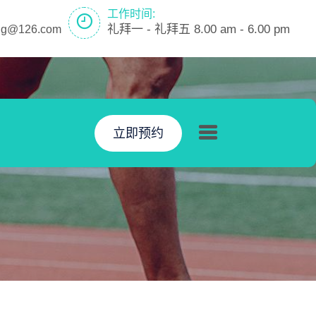
工作时间:
礼拜一 - 礼拜五 8.00 am - 6.00 pm
ring@126.com
立即预约