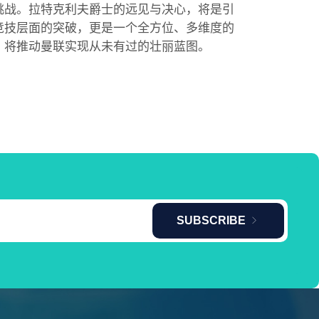
挑战。拉特克利夫爵士的远见与决心，将是引
竞技层面的突破，更是一个全方位、多维度的
，将推动曼联实现从未有过的壮丽蓝图。
SUBSCRIBE