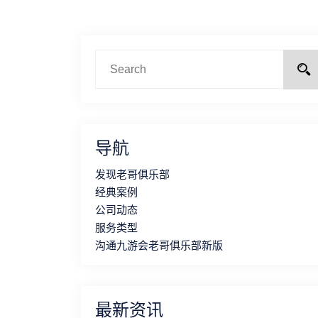
导航
发现老哥俱乐部
经典案例
公司动态
服务类型
沟通九游会老哥俱乐部新版
最新资讯