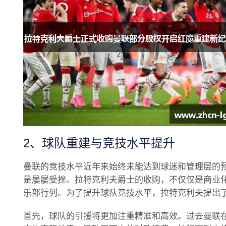
2、球队重建与竞技水平提升
曼联的竞技水平近年来始终未能达到球迷和管理层的
是屡屡受挫。拉特克利夫爵士的收购，不仅仅是商业
乐部行列。为了提升球队竞技水平，拉特克利夫提出
首先，球队的引援将更加注重精准和高效。过去曼联