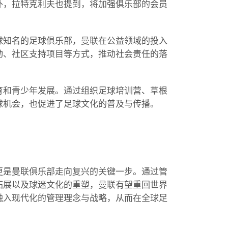
外，拉特克利夫也提到，将加强俱乐部的会员
球知名的足球俱乐部，曼联在公益领域的投入
动、社区支持项目等方式，推动社会责任的落
育和青少年发展。通过组织足球培训营、草根
球机会，也促进了足球文化的普及与传播。
更是曼联俱乐部走向复兴的关键一步。通过管
拓展以及球迷文化的重塑，曼联有望重回世界
融入现代化的管理理念与战略，从而在全球足