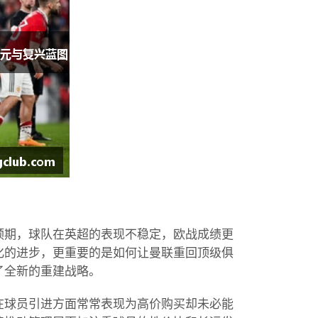
预期，球队在英超的表现不稳定，欧战成绩更
化的进步，更重要的是如何让曼联重回顶级俱
了全新的重建战略。
在球员引进方面常常表现为高价购买却未必能