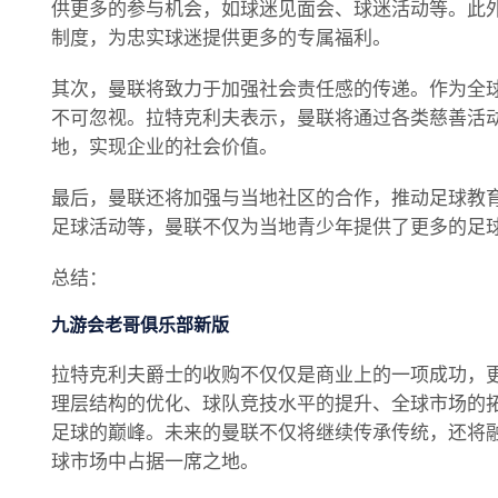
供更多的参与机会，如球迷见面会、球迷活动等。此
制度，为忠实球迷提供更多的专属福利。
其次，曼联将致力于加强社会责任感的传递。作为全
不可忽视。拉特克利夫表示，曼联将通过各类慈善活
地，实现企业的社会价值。
最后，曼联还将加强与当地社区的合作，推动足球教
足球活动等，曼联不仅为当地青少年提供了更多的足
总结：
九游会老哥俱乐部新版
拉特克利夫爵士的收购不仅仅是商业上的一项成功，
理层结构的优化、球队竞技水平的提升、全球市场的
足球的巅峰。未来的曼联不仅将继续传承传统，还将
球市场中占据一席之地。