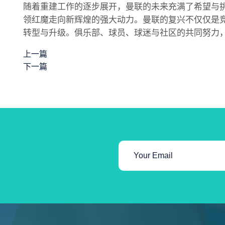
随着重建工作的逐步展开，曼联的未来充满了希望与
领红魔走向新辉煌的强大动力。曼联的复兴不仅仅是
转型与升级。俱乐部、球员、球迷与社区的共同努力
上一篇
下一篇