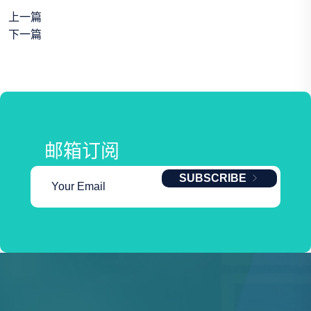
上一篇
下一篇
邮箱订阅
SUBSCRIBE