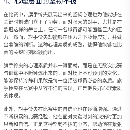
4、心理层面的坚韧不拔
在比赛中，旗手怜央展现出来的坚韧心理也为他能够在
关键时刻破门立下了功劳。面对强大的对手，尤其是在
欧冠这样的舞台上，任何一名球员都可能面临巨大的压
力。然而，旗手怜央却能够在压力之下冷静应对，并做
出准确的判断。这种心理素质的成熟，使得他能够在比
赛的关键时刻脱颖而出。
旗手怜央的心理素质并非一蹴而就，而是在无数次比赛
与训练中不断锤炼出来的。面对场上不可预测的变化，
能够保持冷静和果敢是每一位顶级球员必备的素质。旗
手怜央在比赛中从容不迫的表现，正是他良好心理素质
的体现。
此外，旗手怜央在比赛中的自信心也在逐渐增强。通过
不断积累的比赛经验，他在面对关键时刻的决策时更加
果断和自信。正是这种坚韧不拔的心态，帮助他在紧张