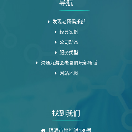
导航
发现老哥俱乐部
经典案例
公司动态
服务类型
沟通九游会老哥俱乐部新版
网站地图
找到我们
琼海市她结道189号