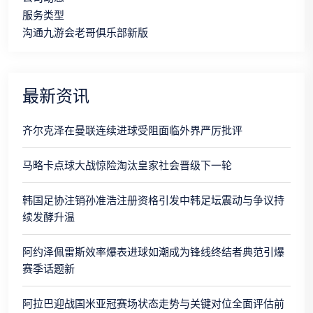
服务类型
沟通九游会老哥俱乐部新版
最新资讯
齐尔克泽在曼联连续进球受阻面临外界严厉批评
马略卡点球大战惊险淘汰皇家社会晋级下一轮
韩国足协注销孙准浩注册资格引发中韩足坛震动与争议持
续发酵升温
阿约泽佩雷斯效率爆表进球如潮成为锋线终结者典范引爆
赛季话题新
阿拉巴迎战国米亚冠赛场状态走势与关键对位全面评估前