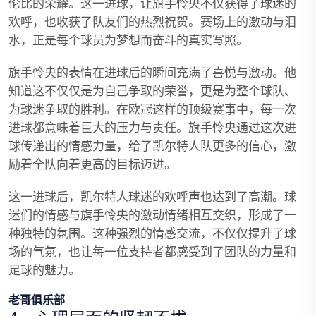
伦比的荣耀。这一进球，让旗手怜央不仅获得了球迷的
欢呼，也收获了队友们的热烈祝贺。赛场上的激动与泪
水，正是每个球员为梦想而奋斗的真实写照。
旗手怜央的表情在进球后的瞬间充满了喜悦与激动。他
知道这不仅仅是为自己争取的荣誉，更是为整个球队、
为球迷争取的胜利。在欧冠这样的顶级赛事中，每一次
进球都意味着巨大的压力与责任。旗手怜央通过这次进
球传递出的情感力量，给了凯尔特人队更多的信心，激
励着全队向着更高的目标迈进。
这一进球后，凯尔特人球迷的欢呼声也达到了高潮。球
迷们的情感与旗手怜央的激动情绪相互交织，形成了一
种独特的氛围。这种强烈的情感交流，不仅仅提升了球
场的气氛，也让每一位支持者都感受到了团队的力量和
足球的魅力。
老哥俱乐部