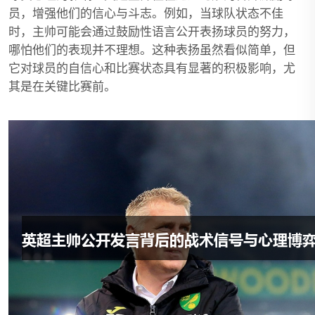
员，增强他们的信心与斗志。例如，当球队状态不佳
时，主帅可能会通过鼓励性语言公开表扬球员的努力，
哪怕他们的表现并不理想。这种表扬虽然看似简单，但
它对球员的自信心和比赛状态具有显著的积极影响，尤
其是在关键比赛前。