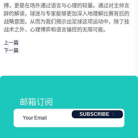
搏，更是在场外通过语言与心理的较量。通过对主帅言
辞的解读，球迷与专家能够更加深入地理解比赛背后的
战略意图，从而为我们揭示出足球这项运动中，除了技
战术之外，心理博弈和语言操控的无限可能。
上一篇
下一篇
邮箱订阅
SUBSCRIBE