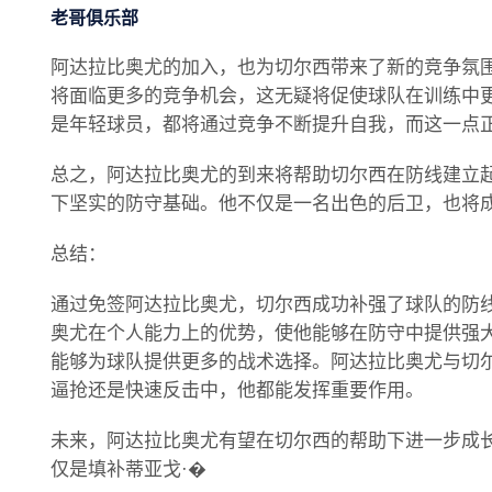
老哥俱乐部
阿达拉比奥尤的加入，也为切尔西带来了新的竞争氛
将面临更多的竞争机会，这无疑将促使球队在训练中
是年轻球员，都将通过竞争不断提升自我，而这一点
总之，阿达拉比奥尤的到来将帮助切尔西在防线建立
下坚实的防守基础。他不仅是一名出色的后卫，也将
总结：
通过免签阿达拉比奥尤，切尔西成功补强了球队的防
奥尤在个人能力上的优势，使他能够在防守中提供强
能够为球队提供更多的战术选择。阿达拉比奥尤与切
逼抢还是快速反击中，他都能发挥重要作用。
未来，阿达拉比奥尤有望在切尔西的帮助下进一步成
仅是填补蒂亚戈·�