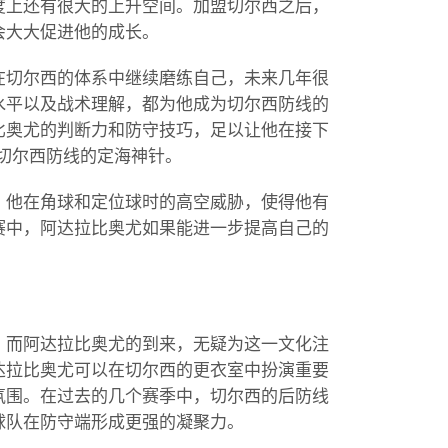
度上还有很大的上升空间。加盟切尔西之后，
会大大促进他的成长。
在切尔西的体系中继续磨练自己，未来几年很
水平以及战术理解，都为他成为切尔西防线的
比奥尤的判断力和防守技巧，足以让他在接下
切尔西防线的定海神针。
。他在角球和定位球时的高空威胁，使得他有
赛中，阿达拉比奥尤如果能进一步提高自己的
，而阿达拉比奥尤的到来，无疑为这一文化注
达拉比奥尤可以在切尔西的更衣室中扮演重要
氛围。在过去的几个赛季中，切尔西的后防线
球队在防守端形成更强的凝聚力。