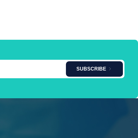
SUBSCRIBE