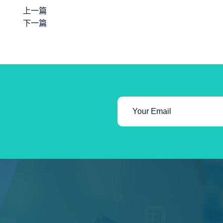
上一篇
下一篇