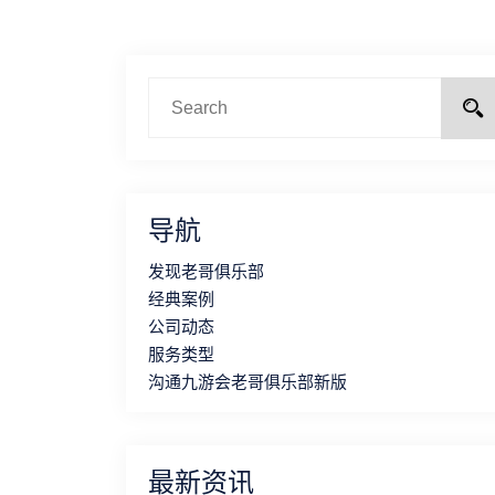
导航
发现老哥俱乐部
经典案例
公司动态
服务类型
沟通九游会老哥俱乐部新版
最新资讯