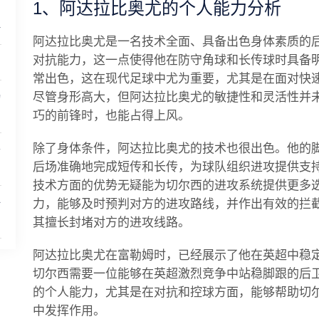
1、阿达拉比奥尤的个人能力分析
评
阿达拉比奥尤是一名技术全面、具备出色身体素质的后
对抗能力，这一点使得他在防守角球和长传球时具备
常出色，这在现代足球中尤为重要，尤其是在面对快
尽管身形高大，但阿达拉比奥尤的敏捷性和灵活性并
动
巧的前锋时，也能占得上风。
除了身体条件，阿达拉比奥尤的技术也很出色。他的
者
后场准确地完成短传和长传，为球队组织进攻提供支
技术方面的优势无疑能为切尔西的进攻系统提供更多
全
力，能够及时预判对方的进攻路线，并作出有效的拦
其擅长封堵对方的进攻线路。
阿达拉比奥尤在富勒姆时，已经展示了他在英超中稳
切尔西需要一位能够在英超激烈竞争中站稳脚跟的后
的个人能力，尤其是在对抗和控球方面，能够帮助切
中发挥作用。