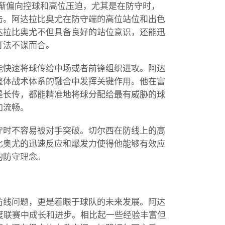
渐偏向控球和高位压迫，尤其是在防守时，
击。阿达拉比奥尤在防守端的高位站位和出色
达拉比奥尤不但具备良好的站位意识，还能迅
打法不谋而合。
能快速将球传给中场或者前锋组织进攻。阿达
整体战术体系的融合中发挥关键作用。他在富
是长传，都能精准地将球分配给最有威胁的球
加流畅。
守时不容易被对手突破。切尔西在防线上的高
比奥尤的迅速反应和爆发力使得他能够有效应
的防守理念。
防线问题，更是着眼于球队的未来发展。阿达
度联赛中成长和进步。相比起一些经验丰富但