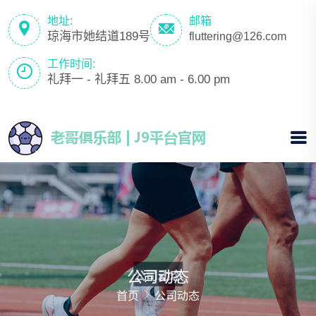
地址:
邮箱
琼海市她结道189号
fluttering@126.com
工作时间:
礼拜一 - 礼拜五 8.00 am - 6.00 pm
公司动态
首页
公司动态