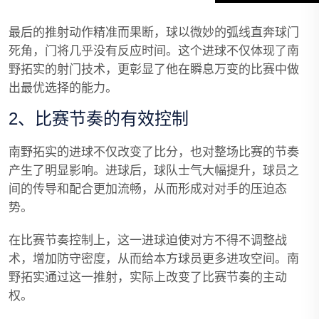
最后的推射动作精准而果断，球以微妙的弧线直奔球门
死角，门将几乎没有反应时间。这个进球不仅体现了南
野拓实的射门技术，更彰显了他在瞬息万变的比赛中做
出最优选择的能力。
2、比赛节奏的有效控制
南野拓实的进球不仅改变了比分，也对整场比赛的节奏
产生了明显影响。进球后，球队士气大幅提升，球员之
间的传导和配合更加流畅，从而形成对对手的压迫态
势。
在比赛节奏控制上，这一进球迫使对方不得不调整战
术，增加防守密度，从而给本方球员更多进攻空间。南
野拓实通过这一推射，实际上改变了比赛节奏的主动
权。