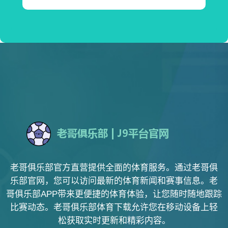
老哥俱乐部官方直营提供全面的体育服务。通过老哥俱
乐部官网，您可以访问最新的体育新闻和赛事信息。老
哥俱乐部APP带来更便捷的体育体验，让您随时随地跟踪
比赛动态。老哥俱乐部体育下载允许您在移动设备上轻
松获取实时更新和精彩内容。