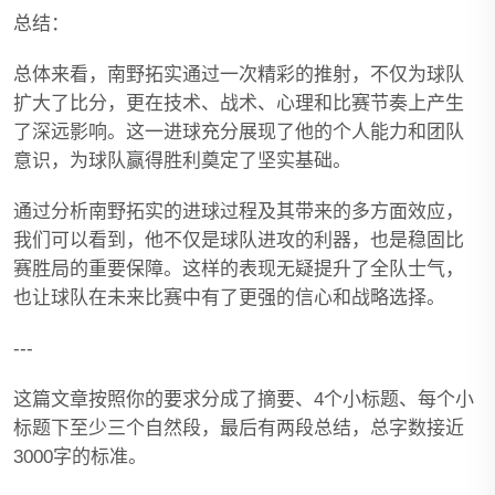
总结：
总体来看，南野拓实通过一次精彩的推射，不仅为球队
扩大了比分，更在技术、战术、心理和比赛节奏上产生
了深远影响。这一进球充分展现了他的个人能力和团队
意识，为球队赢得胜利奠定了坚实基础。
通过分析南野拓实的进球过程及其带来的多方面效应，
我们可以看到，他不仅是球队进攻的利器，也是稳固比
赛胜局的重要保障。这样的表现无疑提升了全队士气，
也让球队在未来比赛中有了更强的信心和战略选择。
---
这篇文章按照你的要求分成了摘要、4个小标题、每个小
标题下至少三个自然段，最后有两段总结，总字数接近
3000字的标准。