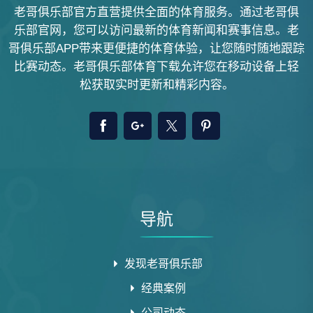
老哥俱乐部官方直营提供全面的体育服务。通过老哥俱
乐部官网，您可以访问最新的体育新闻和赛事信息。老
哥俱乐部APP带来更便捷的体育体验，让您随时随地跟踪
比赛动态。老哥俱乐部体育下载允许您在移动设备上轻
松获取实时更新和精彩内容。
导航
发现老哥俱乐部
经典案例
公司动态