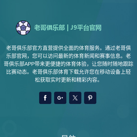
老哥俱乐部官方直营提供全面的体育服务。通过老哥俱
乐部官网，您可以访问最新的体育新闻和赛事信息。老
哥俱乐部APP带来更便捷的体育体验，让您随时随地跟踪
比赛动态。老哥俱乐部体育下载允许您在移动设备上轻
松获取实时更新和精彩内容。