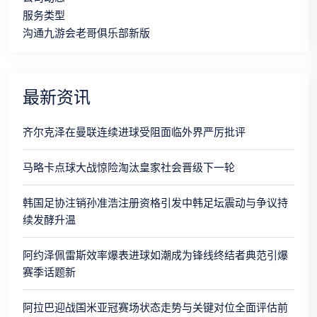
服务类型
沟通九游会老哥俱乐部新版
最新资讯
齐尔克泽在曼联连续进球受阻面临外界严厉批评
马略卡点球大战惊险淘汰皇家社会晋级下一轮
韩国足协注销孙准浩注册资格引发中韩足坛震动与争议持
续发酵升温
阿约泽佩雷斯效率爆表进球如潮成为锋线终结者典范引爆
赛季话题新
阿拉巴迎战国米亚冠赛场状态走势与关键对位全面评估前