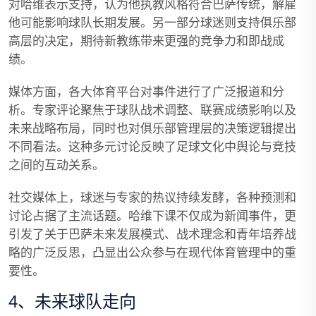
对哈维表示支持，认为他执教风格符合巴萨传统，解雇
他可能影响球队长期发展。另一部分球迷则支持俱乐部
高层的决定，期待新教练带来更强的竞争力和即战成
绩。
媒体方面，各大体育平台对事件进行了广泛报道和分
析。专家评论聚焦于球队战术调整、联赛成绩影响以及
未来战略布局，同时也对俱乐部管理层的决策逻辑提出
不同看法。这种多元讨论反映了足球文化中舆论与竞技
之间的互动关系。
社交媒体上，球迷与专家的热议持续发酵，各种预测和
讨论占据了主流话题。哈维下课不仅成为新闻事件，更
引发了关于巴萨未来发展模式、战术理念和青年培养战
略的广泛反思，凸显出公众参与在现代体育管理中的重
要性。
4、未来球队走向