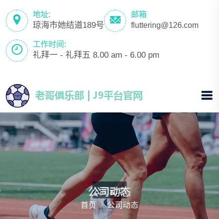
地址:
邮箱
琼海市她结道189号
fluttering@126.com
工作时间:
礼拜一 - 礼拜五 8.00 am - 6.00 pm
公司动态
首页
公司动态