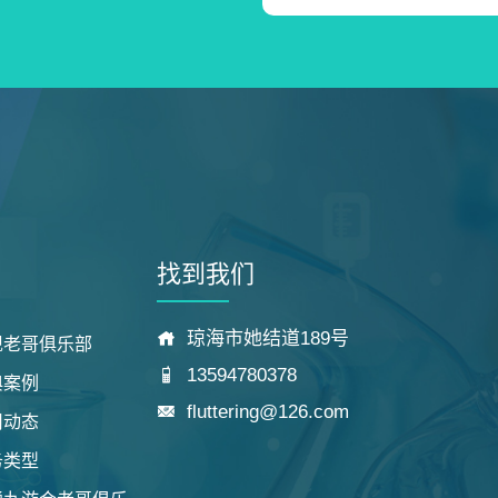
找到我们
琼海市她结道189号
现老哥俱乐部
13594780378
典案例
fluttering@126.com
司动态
务类型