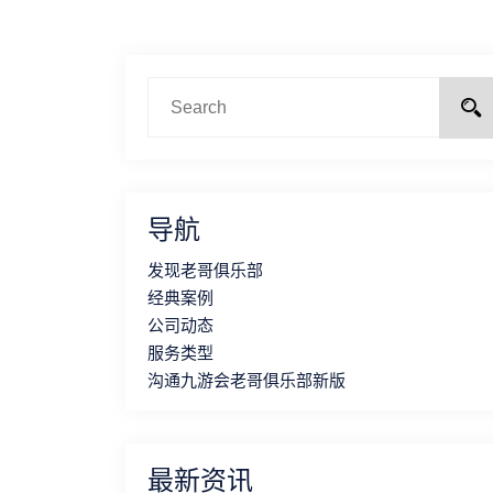
导航
发现老哥俱乐部
经典案例
公司动态
服务类型
沟通九游会老哥俱乐部新版
最新资讯