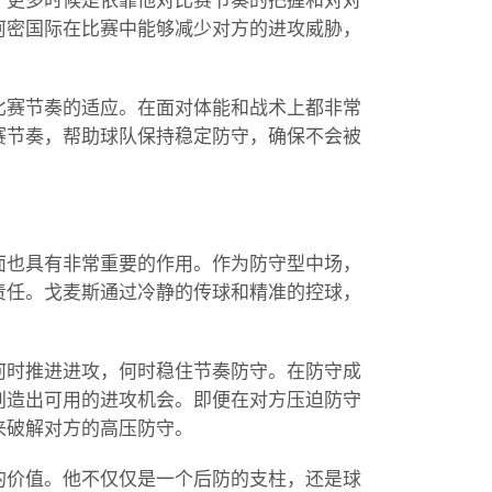
，更多时候是依靠他对比赛节奏的把握和对对
阿密国际在比赛中能够减少对方的进攻威胁，
比赛节奏的适应。在面对体能和战术上都非常
赛节奏，帮助球队保持稳定防守，确保不会被
面也具有非常重要的作用。作为防守型中场，
责任。戈麦斯通过冷静的传球和精准的控球，
何时推进进攻，何时稳住节奏防守。在防守成
创造出可用的进攻机会。即便在对方压迫防守
来破解对方的高压防守。
的价值。他不仅仅是一个后防的支柱，还是球