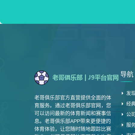
导航
发
老哥俱乐部官方直营提供全面的体
经
育服务。通过老哥俱乐部官网，您
可以访问最新的体育新闻和赛事信
公
息。老哥俱乐部APP带来更便捷的
服
体育体验，让您随时随地跟踪比赛