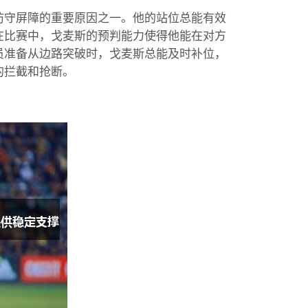
防守屏障的重要原因之一。他的站位总能有效
在比赛中，戈麦斯的预判能力使得他能在对方
员准备从边路突破时，戈麦斯总能及时补位，
的拦截和抢断。