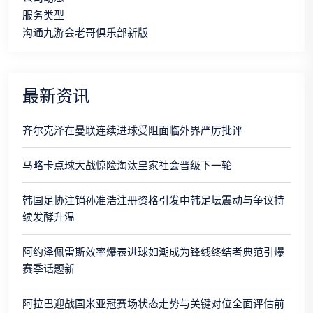
服务类型
沟通九游会老哥俱乐部新版
最新资讯
齐尔克泽在曼联连续进球受阻面临外界严厉批评
马略卡点球大战惊险淘汰皇家社会晋级下一轮
韩国足协注销孙准浩注册资格引发中韩足坛震动与争议持
续发酵升温
阿约泽佩雷斯效率爆表进球如潮成为锋线终结者典范引爆
赛季话题新
阿拉巴迎战国米亚冠赛场状态走势与关键对位全面评估前