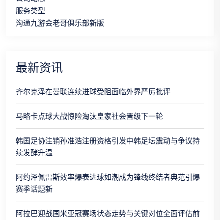
服务类型
沟通九游会老哥俱乐部新版
最新资讯
齐尔克泽在曼联连续进球受阻面临外界严厉批评
马略卡点球大战惊险淘汰皇家社会晋级下一轮
韩国足协注销孙准浩注册资格引发中韩足坛震动与争议持
续发酵升温
阿约泽佩雷斯效率爆表进球如潮成为锋线终结者典范引爆
赛季话题新
阿拉巴迎战国米亚冠赛场状态走势与关键对位全面评估前