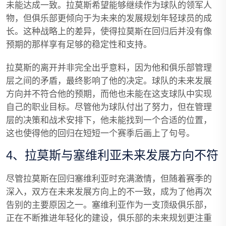
未能达成一致。拉莫斯希望能够继续作为球队的领军人
物，但俱乐部更倾向于为未来的发展规划年轻球员的成
长。这种战略上的差异，使得拉莫斯在回归后并没有像
预期的那样享有足够的稳定性和支持。
拉莫斯的离开并非完全出乎意料，因为他和俱乐部管理
层之间的矛盾，最终影响了他的决定。球队的未来发展
方向并不符合他的预期，而他也未能在这支球队中实现
自己的职业目标。尽管他为球队付出了努力，但在管理
层的决策和战术安排下，他未能找到一个合适的位置，
这也使得他的回归在短短一个赛季后画上了句号。
4、拉莫斯与塞维利亚未来发展方向不符
尽管拉莫斯在回归塞维利亚时充满激情，但随着赛季的
深入，双方在未来发展方向上的不一致，成为了他再次
告别的主要原因之一。塞维利亚作为一支顶级俱乐部，
正在不断推进年轻化的建设，俱乐部的未来规划更注重