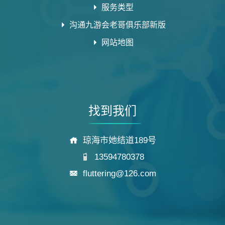
服务类型
沟通九游会老哥俱乐部新版
网站地图
找到我们
琼海市她结道189号
13594780378
fluttering@126.com