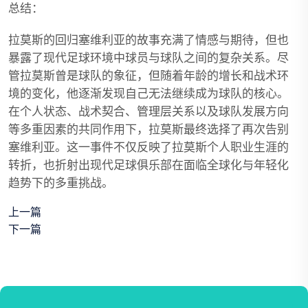
总结：
拉莫斯的回归塞维利亚的故事充满了情感与期待，但也
暴露了现代足球环境中球员与球队之间的复杂关系。尽
管拉莫斯曾是球队的象征，但随着年龄的增长和战术环
境的变化，他逐渐发现自己无法继续成为球队的核心。
在个人状态、战术契合、管理层关系以及球队发展方向
等多重因素的共同作用下，拉莫斯最终选择了再次告别
塞维利亚。这一事件不仅反映了拉莫斯个人职业生涯的
转折，也折射出现代足球俱乐部在面临全球化与年轻化
趋势下的多重挑战。
上一篇
下一篇