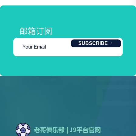
邮箱订阅
SUBSCRIBE