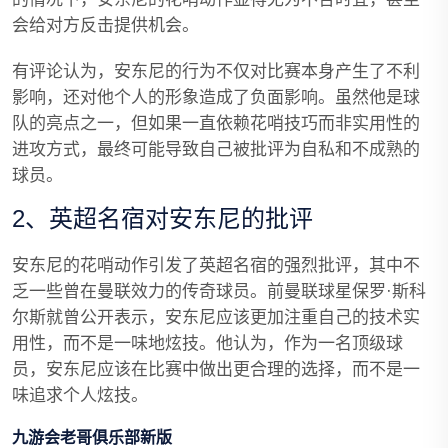
会给对方反击提供机会。
有评论认为，安东尼的行为不仅对比赛本身产生了不利
影响，还对他个人的形象造成了负面影响。虽然他是球
队的亮点之一，但如果一直依赖花哨技巧而非实用性的
进攻方式，最终可能导致自己被批评为自私和不成熟的
球员。
2、英超名宿对安东尼的批评
安东尼的花哨动作引发了英超名宿的强烈批评，其中不
乏一些曾在曼联效力的传奇球员。前曼联球星保罗·斯科
尔斯就曾公开表示，安东尼应该更加注重自己的技术实
用性，而不是一味地炫技。他认为，作为一名顶级球
员，安东尼应该在比赛中做出更合理的选择，而不是一
味追求个人炫技。
九游会老哥俱乐部新版