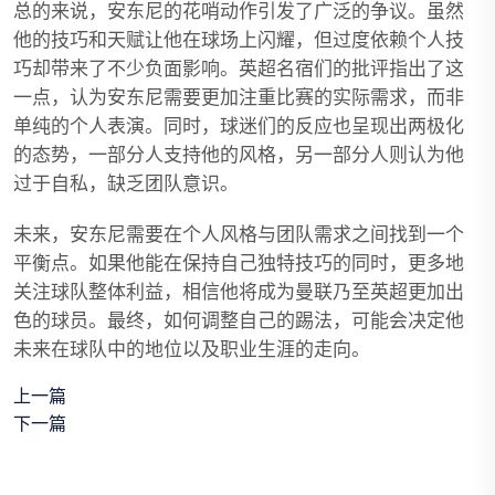
总的来说，安东尼的花哨动作引发了广泛的争议。虽然
他的技巧和天赋让他在球场上闪耀，但过度依赖个人技
巧却带来了不少负面影响。英超名宿们的批评指出了这
一点，认为安东尼需要更加注重比赛的实际需求，而非
单纯的个人表演。同时，球迷们的反应也呈现出两极化
的态势，一部分人支持他的风格，另一部分人则认为他
过于自私，缺乏团队意识。
未来，安东尼需要在个人风格与团队需求之间找到一个
平衡点。如果他能在保持自己独特技巧的同时，更多地
关注球队整体利益，相信他将成为曼联乃至英超更加出
色的球员。最终，如何调整自己的踢法，可能会决定他
未来在球队中的地位以及职业生涯的走向。
上一篇
下一篇