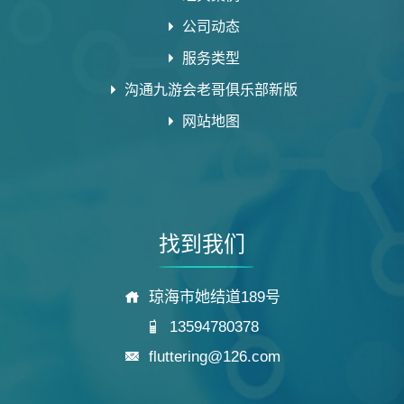
公司动态
服务类型
沟通九游会老哥俱乐部新版
网站地图
找到我们
琼海市她结道189号
13594780378
fluttering@126.com