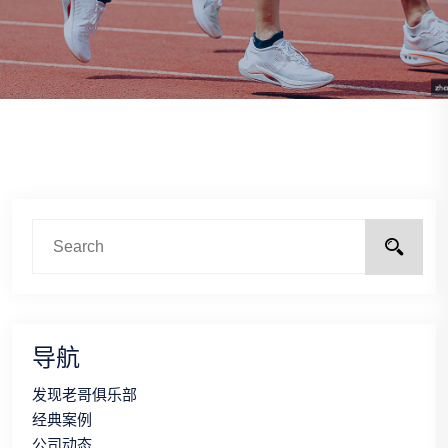
导航
发现老哥俱乐部
经典案例
公司动态