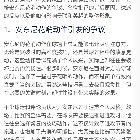
析安东尼花哨动作的争议、名宿批评的背后原因、球迷
的反应以及他如何影响曼联和英超的整体形象。
1、安东尼花哨动作引发的争议
安东尼的花哨动作在球场上总是能够迅速吸引注意力，
无论是突破时的高难度技巧，还是带球过程中的故意晃
动，这些动作看似充满了个人风采，实际上却往往会破
坏比赛的流畅性。很多时候，安东尼在面对对方防守球
员时，选择了一些过于花哨的动作，而不是简单有效的
直截了当的突破。虽然这些技巧看上去极具观赏性，但
在比赛的关键时刻，却往往没有带来实际的效果。
不少球迷和评论员认为，安东尼过于注重个人风格，忽
略了比赛的整体需要。在球队需要快速推进进攻时，他
往往会选择繁复的技巧动作，这不仅导致了进攻节奏的
拖延，也增加了失误的可能性。尤其是在比赛节奏紧张
的情况下，安东尼的花哨动作显得尤为不合时宜，甚至