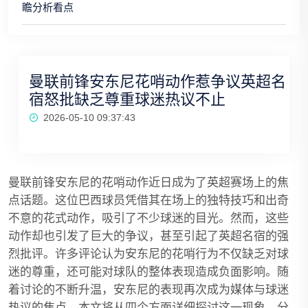
瞻分析看点
曼联前锋安东尼花哨动作惹争议英超名
宿怒批缺乏尊重球迷热议不止
2026-05-10 09:37:43
曼联前锋安东尼的花哨动作近日成为了英超赛场上的焦
点话题。这位巴西球员凭借其在场上的独特技巧和出奇
不意的花式动作，吸引了不少球迷的目光。然而，这些
动作却也引发了巨大的争议，甚至引起了英超名宿的强
烈批评。许多评论认为安东尼的花哨行为不仅缺乏对球
迷的尊重，还可能对球队的整体表现造成负面影响。随
着讨论的不断升温，安东尼的表现再次成为媒体与球迷
热议的焦点。本文将从四个方面详细探讨这一现象，分