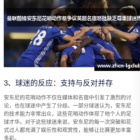
3、球迷的反应：支持与反对并存
安东尼的花哨动作不仅在媒体和名宿中引发了激烈的讨
论，也在球迷中产生了分歧。一部分球迷认为，安东尼
的技术能力非常出众，这些花哨动作体现了他个人的足
球才华。对于这些球迷来说，安东尼的每一次突破和花
式过人都充满了娱乐性和观赏性，能够让比赛更加丰富
多彩。