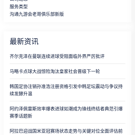
服务类型
沟通九游会老哥俱乐部新版
最新资讯
齐尔克泽在曼联连续进球受阻面临外界严厉批评
马略卡点球大战惊险淘汰皇家社会晋级下一轮
韩国足协注销孙准浩注册资格引发中韩足坛震动与争议持
续发酵升温
阿约泽佩雷斯效率爆表进球如潮成为锋线终结者典范引爆
赛季话题新
阿拉巴迎战国米亚冠赛场状态走势与关键对位全面评估前