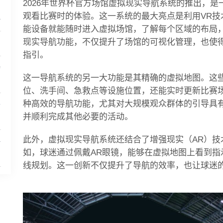
2026年世界杯官方场馆虚拟现实导航系统的推出，
观看比赛时的体验。这一系统的最大亮点是利用VR技
评
能设备就能随时进入虚拟场馆，了解每个区域的布局
现实导航功能，不仅提升了场馆的可视化管理，也使
指引。
动
这一导航系统的另一大功能是其精确的虚拟地图。这
位、洗手间、急救点等设施位置，还能实时更新比赛
种高效的导航功能，尤其对大规模观众群体的引导具
者
并顺利完成其他必要的活动。
此外，虚拟现实导航系统还结合了增强现实（AR）技
全
如，球迷通过佩戴AR眼镜，能够在虚拟地图上看到指
线规划。这一创新不仅提升了导航的效率，也让球迷