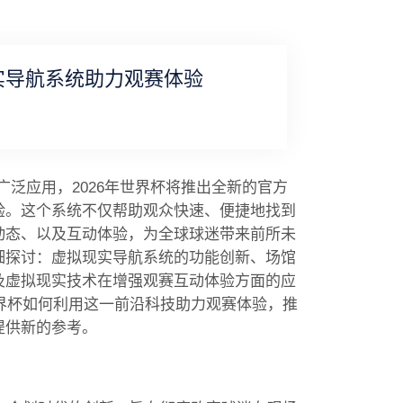
实导航系统助力观赛体验
泛应用，2026年世界杯将推出全新的官方
验。这个系统不仅帮助观众快速、便捷地找到
动态、以及互动体验，为全球球迷带来前所未
细探讨：虚拟现实导航系统的功能创新、场馆
及虚拟现实技术在增强观赛互动体验方面的应
世界杯如何利用这一前沿科技助力观赛体验，推
提供新的参考。