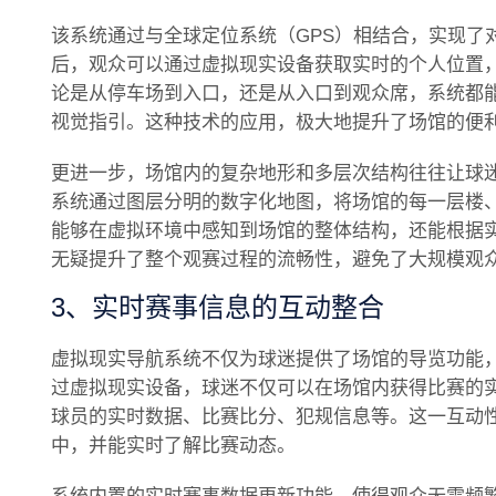
该系统通过与全球定位系统（GPS）相结合，实现了
后，观众可以通过虚拟现实设备获取实时的个人位置
论是从停车场到入口，还是从入口到观众席，系统都
视觉指引。这种技术的应用，极大地提升了场馆的便
更进一步，场馆内的复杂地形和多层次结构往往让球
系统通过图层分明的数字化地图，将场馆的每一层楼
能够在虚拟环境中感知到场馆的整体结构，还能根据
无疑提升了整个观赛过程的流畅性，避免了大规模观
3、实时赛事信息的互动整合
虚拟现实导航系统不仅为球迷提供了场馆的导览功能
过虚拟现实设备，球迷不仅可以在场馆内获得比赛的
球员的实时数据、比赛比分、犯规信息等。这一互动
中，并能实时了解比赛动态。