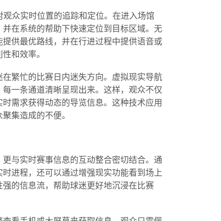
对观众实时位置的追踪和定位。在进入场馆
，并在系统的帮助下快速定位到目标区域。无
能提供最优路线，并在行进过程中提供语音或
利性和效率。
迷在繁忙的比赛日内迷失方向。虚拟现实导航
、每一条通道清晰呈现出来。这样，观众不仅
实时需求获得动态的导览信息。这种技术应用
众聚集造成的不便。
，更与实时赛事信息的互动整合密切结合。通
实时进程，还可以通过增强现实功能看到场上
性强的信息流，帮助球迷更好地沉浸在比赛