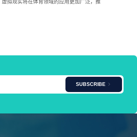
。虚拟现实将在体育领域的应用更加广泛，推
SUBSCRIBE