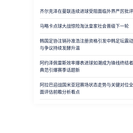
齐尔克泽在曼联连续进球受阻面临外界严厉批
马略卡点球大战惊险淘汰皇家社会晋级下一轮
韩国足协注销孙准浩注册资格引发中韩足坛震
与争议持续发酵升温
阿约泽佩雷斯效率爆表进球如潮成为锋线终结
典范引爆赛季话题新
阿拉巴迎战国米亚冠赛场状态走势与关键对位
面评估前瞻分析看点