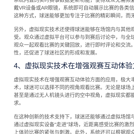
系统内置的实时赛事数据更新功能，使得观众无需频
戴VR设备或AR眼镜，系统即可自动展示比赛的各类
这种方式，球迷能够更加专注于比赛的精彩瞬间，而
另外，虚拟现实技术还使得球迷能够在场馆内与其他
受。观众通过虚拟平台可以参与到赛后讨论中，与全
观众一起观看比赛的关键回放，进行即时评论和交流
性，还促进了球迷社区的形成和发展。
4、虚拟现实技术在增强观赛互动体验
虚拟现实技术在增强观赛互动体验方面的应用，极大丰
术，球迷可以选择不同的视角观看比赛。无论是球场
甚至是通过无人机镜头进行的空中视角，虚拟现实都
求。
在这种创新的技术支持下，球迷还能够通过虚拟场馆
通过虚拟现实设备“走进”球场，近距离感受比赛的激
上体验比赛的紧张与刺激。此外，系统还可以根据观