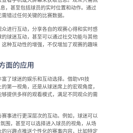
繁查看手机或大屏幕来获取信息。观众只需佩
信息，甚至包括球员的实时位置和动作。通过
无需错过任何关键的比赛数据。
观众进行互动，分享各自的观赛心得和实时感
球的球迷互动，甚至可以通过社交功能与其他
。这种互动性的增强，不仅增加了观赛的趣味
方面的应用
富了球迷的娱乐和互动选择。借助VR技
上的第一视角，还是从球迷席上的宏观角度，
能够提供多样的观看模式，满足不同观众的需
与赛事进行更深层次的互动。例如，球迷可以
烈氛围，甚至可以选择进入球员的视角，从场
众的兴趣点推送个性化的赛事内容，比如特定