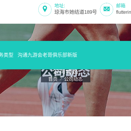
地址:
邮箱
琼海市她结道189号
flutte
务类型
沟通九游会老哥俱乐部新版
公司动态
首页
公司动态