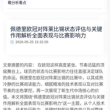
瞻分析看点
佩德里欧冠对阵莱比锡状态评估与关键
作用解析全面表现与比赛影响力
2026-05-25 15:32:05
文章摘要的内容： 在欧冠这样高度紧张、节奏迅猛的顶
级舞台上，球员的状态与比赛影响力往往直接决定球队
的命运。佩德里在欧冠对阵莱比锡的比赛中，以其成熟
冷静的比赛阅读能力、细腻精准的技术表现以及对比赛
节奏的出色掌控，再一次展现了新生代中场核心的价
值。本文将围绕“佩德里欧冠对阵莱比锡状态评估与关键
作用解析全面表现与比赛影响力”这一主题，从个人技术
状态、战术执行能力、关键时刻的比赛作用以及对整体