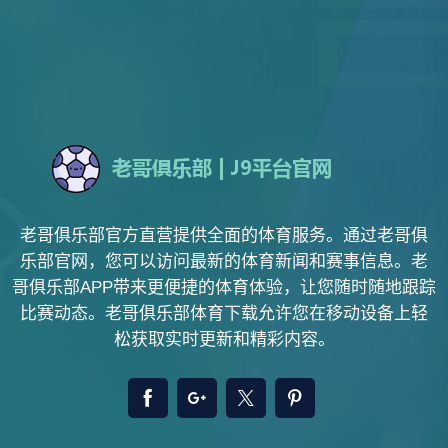
老哥俱乐部官方直营提供全面的体育服务。通过老哥俱
乐部官网，您可以访问最新的体育新闻和赛事信息。老
哥俱乐部APP带来更便捷的体育体验，让您随时随地跟踪
比赛动态。老哥俱乐部体育下载允许您在移动设备上轻
松获取实时更新和精彩内容。