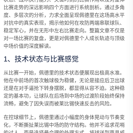
比赛走势的深远影响四个方面进行系统剖析。通过多角
度、多层次的分析，力求全面呈现佩德里在这场高水平
对抗中的真实表现，揭示他如何在攻防两端串联球队、
稳定军心，并在无形中左右比赛走向。整篇文章不仅是
对一场比赛的复盘，更是对佩德里个人成长轨迹与顶级
中场价值的深度解读。
1、技术状态与比赛感觉
从比赛一开始，佩德里的技术状态便展现出极高水准。
他在中前场的首次触球极为稳健，无论是接应后卫出球
还是在对手逼抢下转身摆脱，都显得从容不迫。这种稳
定的基本功，让球队在后场到中场的过渡阶段始终保持
流畅，避免了因失误而被莱比锡快速反击的风险。
在控球细节上，佩德里通过小幅度的身体晃动与节奏变
化，不断撕扯莱比锡中场的防守结构。他并不追求花哨
的过人，而是选择最合理的处理方式，将球送到更具威