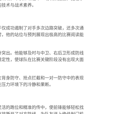
的技术与战术素养。
不仅成功遏制了对手多次边路突破，还多次通
时，他的站位与预判展现出极高的比赛阅读能
分突出。他能够及时与中卫、右后卫形成防线
稳定性，使球队在比赛关键阶段没有出现大面
在背身防守、抢点拦截和一对一防守中的表现
在压力环境下的冷静和果断。
灵活的跑位和精准的传中，使前锋能够轻松找