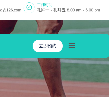
工作时间:
礼拜一 - 礼拜五 8.00 am - 6.00 pm
ring@126.com
立即预约