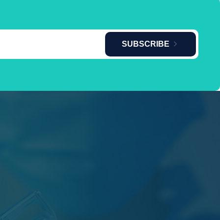
SUBSCRIBE