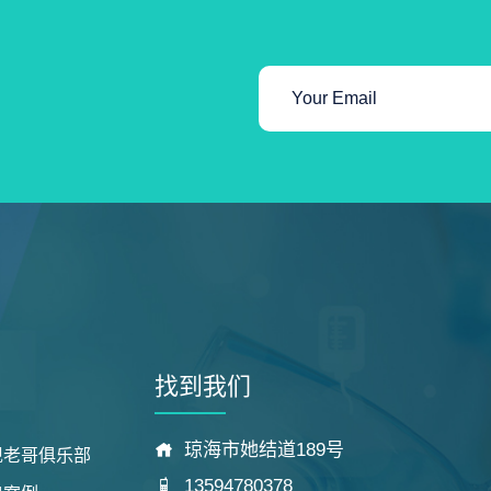
找到我们
琼海市她结道189号
现老哥俱乐部
13594780378