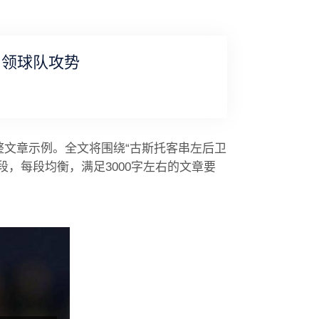
引领球队攻势
文章示例。全文将围绕“古斯托客串左后卫
，每段均衡，满足3000字左右的文章要