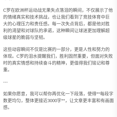
C罗在欧洲杯运动战无果失点落泪的瞬间，不仅展示了他
的情绪真实和技术挑战，也让我们看到了竞技体育中巨
大的心理压力和责任感。每一次失点背后，都是他对胜
利的渴望和对球队的承诺，这种瞬间让球迷更加理解超
级球星的脆弱与坚韧。
这些动容瞬间不仅是比赛的一部分，更是人性和努力的
体现。C罗的泪水提醒我们，胜利固然重要，但面对失败
时的真实情感和持续奋斗的精神，更值得我们铭记和尊
重。
---
如果你愿意，我可以帮你再优化一下段落，使得**每段字
数更均匀，整体更接近3000字**，让文章更丰富和有画面
感。