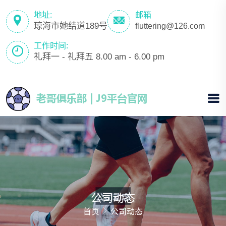
地址:
邮箱
琼海市她结道189号
fluttering@126.com
工作时间:
礼拜一 - 礼拜五 8.00 am - 6.00 pm
公司动态
首页
公司动态