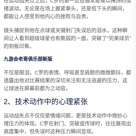
在运动战失点之后，C罗的第一反应通常是难以掩饰的情
绪波动。无论是在场上握紧拳头，还是低下头的瞬间，
都能让人感受到他内心的挫败与自责。
镜头捕捉到他在点球或关键射门失误后的泪水，这种瞬
间让人看到超级球星也有脆弱的一面，突破了“完美球员”
的刻板印象。
九游会老哥俱乐部新版
不仅是眼泪，C罗的表情、呼吸甚至肩膀的微微颤抖，都
透露出他对比赛结果的深切关注和无法逃避的压力，这
让球迷在屏幕前都为之动容。
2、技术动作中的心理紧张
运动战失点不仅仅是情绪问题，更是技术动作中微妙心
理压力的体现。C罗在射门、突破或传球时，往往展现出
高度集中，但失误时这种压力瞬间显现。