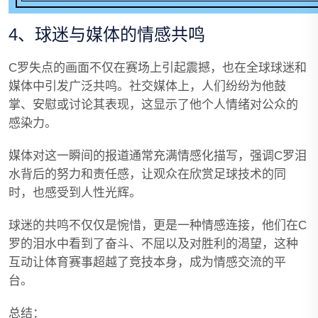
4、球迷与媒体的情感共鸣
C罗失点的画面不仅在赛场上引起震撼，也在全球球迷和
媒体中引发广泛共鸣。社交媒体上，人们纷纷为他鼓
掌、安慰或讨论其表现，这显示了他个人情绪对公众的
感染力。
媒体对这一瞬间的报道通常充满情感化描写，强调C罗泪
水背后的努力和责任感，让观众在欣赏足球技术的同
时，也感受到人性光辉。
球迷的共鸣不仅仅是惋惜，更是一种情感连接，他们在C
罗的泪水中看到了奋斗、不屈以及对胜利的渴望，这种
互动让体育赛事超越了竞技本身，成为情感交流的平
台。
总结：