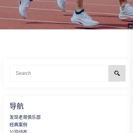
导航
发现老哥俱乐部
经典案例
公司动态