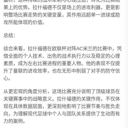
最终，这种持续的战术牵制与心理压迫，转化为比赛结
果上的优势。拉什福德不仅是场上的进攻利器，更是影
响整场比赛走势的关键变量，其作用远超单一进球或助
攻所能体现的价值。
总结：
综合来看，拉什福德在欧联杯对阵AC米兰的比赛中，凭
借全面的个人技术、出色的战术执行力以及稳定的心理
素质，成为左右比赛进程的重要人物。他的表现不仅提
升了曼联的进攻效率，也在无形中削弱了对手的防守信
心。
从更宏观的角度分析，这场比赛充分说明了顶级球员在
关键赛事中的战略意义。拉什福德的关键作用，不仅体
现在具体数据层面，更深刻地影响了比赛节奏与胜负走
向，为理解现代足球中个人与团队关系提供了生动而有
力的案例。