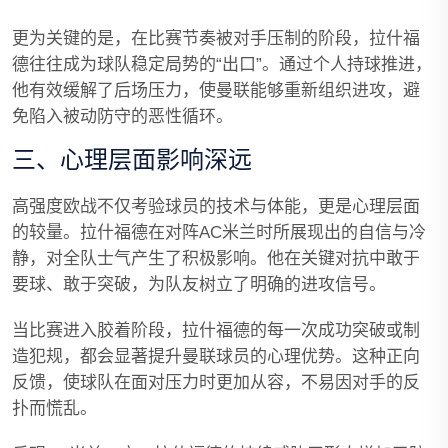
更为关键的是，在比赛节奏被对手压制的阶段，拉什福
德往往成为球队稳定局势的“出口”。通过个人持球推进，
他有效缓解了后场压力，使曼联能够重新组织进攻，避
免陷入被动防守的恶性循环。
三、心理层面影响深远
高强度欧战不仅考验球员的技术与体能，更是心理层面
的较量。拉什福德在对阵AC米兰时所展现出的自信与冷
静，对全队士气产生了积极影响。他在关键对抗中敢于
要球、敢于突破，为队友树立了明确的进攻信号。
当比赛进入胶着阶段，拉什福德的每一次成功突破或制
造犯规，都会显著提升曼联球员的心理优势。这种正向
反馈，使球队在面对压力时更加从容，不易因对手的反
扑而慌乱。