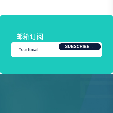
邮箱订阅
SUBSCRIBE