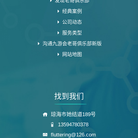
发现老哥俱乐部
经典案例
公司动态
服务类型
沟通九游会老哥俱乐部新版
网站地图
找到我们
琼海市她结道189号
13594780378
fluttering@126.com