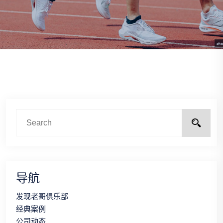
导航
发现老哥俱乐部
经典案例
公司动态