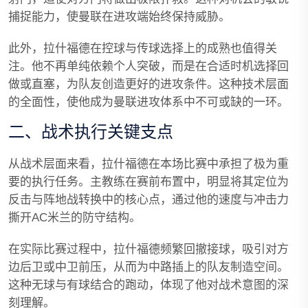
捕捉能力，使曼联在进攻端始终保持威胁。
此外，拉什福德在控球与传球选择上的成熟也值得关
注。他不再单纯依赖个人突破，而是在合适时机选择回
做或直塞，为队友创造更好的进攻条件。这种技术层面
的全面性，使他成为曼联进攻体系中不可或缺的一环。
二、战术执行关键支点
从战术层面来看，拉什福德在本场比赛中承担了极为重
要的执行任务。主教练在赛前布置中，明显将其定位为
反击与阵地战转换中的核心点，通过他的速度与冲击力
撕开AC米兰的防守结构。
在实际比赛过程中，拉什福德频繁回撤接球，吸引对方
边后卫或中卫前压，从而为中路插上的队友制造空间。
这种无球与有球结合的跑动，体现了他对战术意图的深
刻理解。