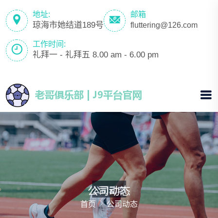
地址:
邮箱
琼海市她结道189号
fluttering@126.com
工作时间:
礼拜一 - 礼拜五 8.00 am - 6.00 pm
公司动态
首页
公司动态