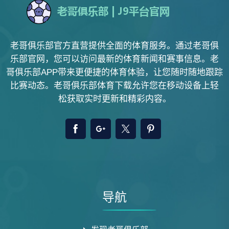
老哥俱乐部官方直营提供全面的体育服务。通过老哥俱
乐部官网，您可以访问最新的体育新闻和赛事信息。老
哥俱乐部APP带来更便捷的体育体验，让您随时随地跟踪
比赛动态。老哥俱乐部体育下载允许您在移动设备上轻
松获取实时更新和精彩内容。
导航