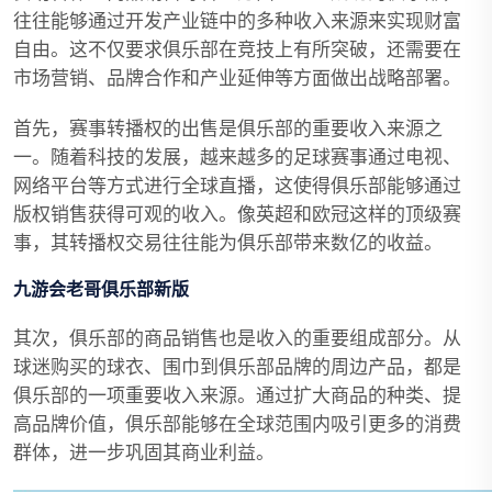
往往能够通过开发产业链中的多种收入来源来实现财富
自由。这不仅要求俱乐部在竞技上有所突破，还需要在
市场营销、品牌合作和产业延伸等方面做出战略部署。
首先，赛事转播权的出售是俱乐部的重要收入来源之
一。随着科技的发展，越来越多的足球赛事通过电视、
网络平台等方式进行全球直播，这使得俱乐部能够通过
版权销售获得可观的收入。像英超和欧冠这样的顶级赛
事，其转播权交易往往能为俱乐部带来数亿的收益。
九游会老哥俱乐部新版
其次，俱乐部的商品销售也是收入的重要组成部分。从
球迷购买的球衣、围巾到俱乐部品牌的周边产品，都是
俱乐部的一项重要收入来源。通过扩大商品的种类、提
高品牌价值，俱乐部能够在全球范围内吸引更多的消费
群体，进一步巩固其商业利益。