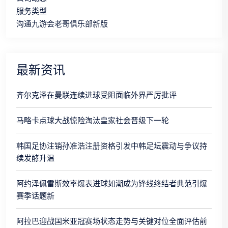
服务类型
沟通九游会老哥俱乐部新版
最新资讯
齐尔克泽在曼联连续进球受阻面临外界严厉批评
马略卡点球大战惊险淘汰皇家社会晋级下一轮
韩国足协注销孙准浩注册资格引发中韩足坛震动与争议持
续发酵升温
阿约泽佩雷斯效率爆表进球如潮成为锋线终结者典范引爆
赛季话题新
阿拉巴迎战国米亚冠赛场状态走势与关键对位全面评估前