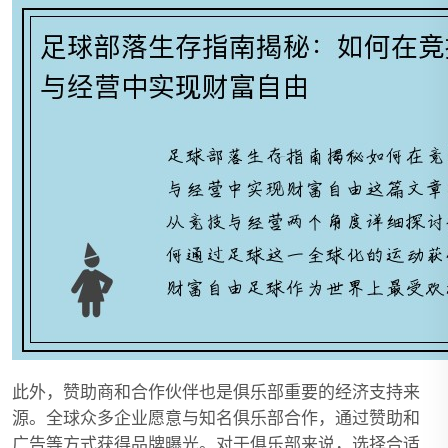
此外，赞助商和合作伙伴也是俱乐部重要的经济支持来
源。全球众多企业愿意与知名俱乐部合作，通过赞助和
广告等方式获得品牌曝光。对于俱乐部来说，选择合适