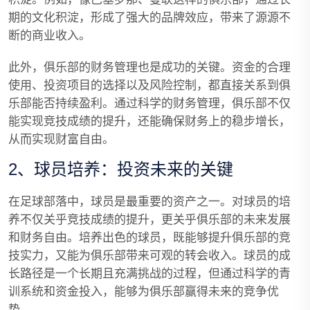
期的文化积淀，形成了强大的品牌效应，带来了源源不
断的商业收入。
此外，俱乐部的财务管理也是成功的关键。资金的合理
使用、投资项目的选择以及风险控制，都直接关系到俱
乐部能否持续盈利。通过科学的财务管理，俱乐部不仅
能实现竞技成绩的提升，还能确保财务上的稳步增长，
从而实现财富自由。
2、球员培养：投资未来的关键
在足球部落中，球员是最重要的资产之一。对球员的培
养不仅关乎竞技成绩的提升，更关乎俱乐部的未来发展
和财务自由。培养出色的球员，既能够提升俱乐部的竞
技实力，又能为俱乐部带来可观的转会收入。球员的成
长路径是一个长期且充满挑战的过程，但通过科学的青
训系统和资金投入，能够为俱乐部赢得未来的竞争优
势。