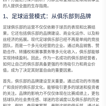
的人提供全面的生存指南。
1、足球运营模式：从俱乐部到品牌
足球俱乐部的运营不仅仅依赖于球员的表现和比赛结
果，它还包括俱乐部的品牌建设、商业化运作、以及粉
丝经济的拓展。现代足球俱乐部已经不再是单纯的竞技
团队，而是一个多元化经营的企业。通过商品销售、赞
助合作、转播权和赛事票务等多元化收入，俱乐部能够
实现持续盈利。因此，作为一名成功的俱乐部经营者，
如何让自己的俱乐部具备更强的市场吸引力和商业价
值，成为了决定其财富自由的重要因素。
首先，俱乐部的品牌建设至关重要。通过成功的市场推
广和良好的俱乐部文化，能够吸引更多的球迷和投资者
的关注。品牌的影响力不仅仅体现在比赛成绩上，更包
括球队的社会责任感、球迷的忠诚度以及俱乐部的历史
积淀。例如，像巴塞罗那、曼联这样的俱乐部，通过长