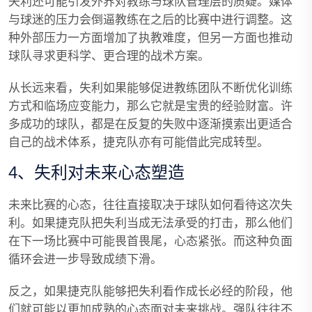
失利还可能引发外界对教练与球队管理层的质疑。媒体
与球迷的压力会倒逼教练在之后的比赛中进行调整。这
种外部压力一方面增加了执教难度，但另一方面也推动
球队寻求更科学、更合理的战术方案。
从长远来看，失利如果能够促进教练团队不断优化训练
方式和临场应变能力，那么它就是宝贵的经验财富。许
多成功的球队，都是在反复的失败中逐渐摸索出更适合
自己的战术体系，捷克队亦有可能借此完成转型。
4、失利对未来心态塑造
未来比赛的心态，往往直接取决于球队如何看待这次失
利。如果捷克队把失利当成无法承受的打击，那么他们
在下一场比赛中可能畏首畏尾，心态紧张。而这种负面
循环会进一步导致成绩下滑。
反之，如果捷克队能够把失利看作成长必经的阶段，他
们就可能以更加成熟的心态面对未来挑战。强队往往不