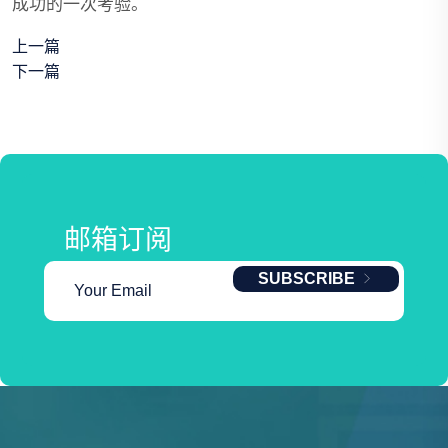
成功的一次考验。
上一篇
下一篇
邮箱订阅
SUBSCRIBE