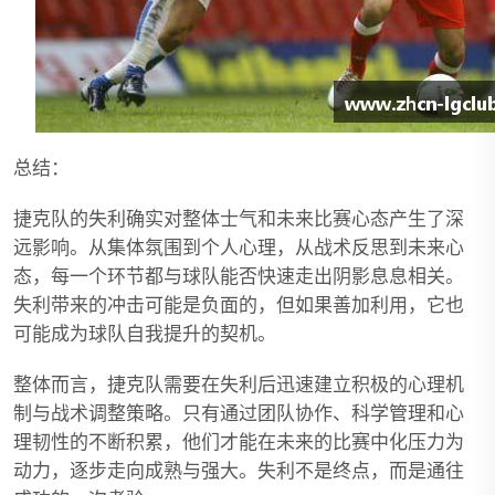
总结：
捷克队的失利确实对整体士气和未来比赛心态产生了深
远影响。从集体氛围到个人心理，从战术反思到未来心
态，每一个环节都与球队能否快速走出阴影息息相关。
失利带来的冲击可能是负面的，但如果善加利用，它也
可能成为球队自我提升的契机。
整体而言，捷克队需要在失利后迅速建立积极的心理机
制与战术调整策略。只有通过团队协作、科学管理和心
理韧性的不断积累，他们才能在未来的比赛中化压力为
动力，逐步走向成熟与强大。失利不是终点，而是通往