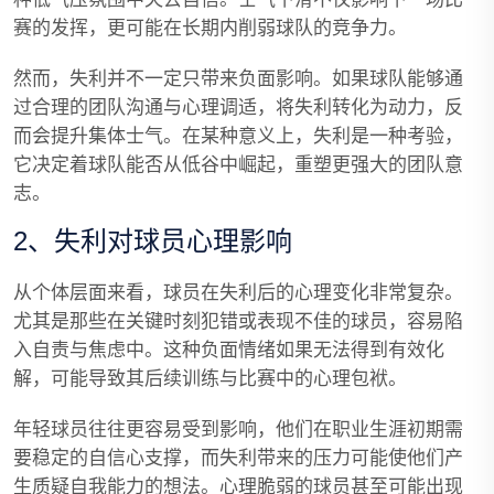
赛的发挥，更可能在长期内削弱球队的竞争力。
然而，失利并不一定只带来负面影响。如果球队能够通
过合理的团队沟通与心理调适，将失利转化为动力，反
而会提升集体士气。在某种意义上，失利是一种考验，
它决定着球队能否从低谷中崛起，重塑更强大的团队意
志。
2、失利对球员心理影响
从个体层面来看，球员在失利后的心理变化非常复杂。
尤其是那些在关键时刻犯错或表现不佳的球员，容易陷
入自责与焦虑中。这种负面情绪如果无法得到有效化
解，可能导致其后续训练与比赛中的心理包袱。
年轻球员往往更容易受到影响，他们在职业生涯初期需
要稳定的自信心支撑，而失利带来的压力可能使他们产
生质疑自我能力的想法。心理脆弱的球员甚至可能出现