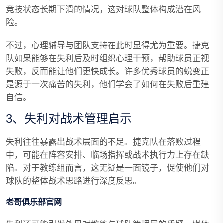
竞技状态长期下滑的情况，这对球队整体构成潜在风
险。
不过，心理辅导与团队支持在此时显得尤为重要。捷克
队如果能够在失利后及时组织心理干预，帮助球员正视
失败，反而能让他们更快成长。许多优秀球员的蜕变正
是源于一次痛苦的失利，他们学会了如何在失败后重建
自信。
3、失利对战术管理启示
失利往往暴露出战术层面的不足。捷克队在落败过程
中，可能在阵容安排、临场指挥或战术执行力上存在缺
陷。对于教练组而言，这无疑是一面镜子，促使他们对
球队的整体战术思路进行深度反思。
老哥俱乐部官网