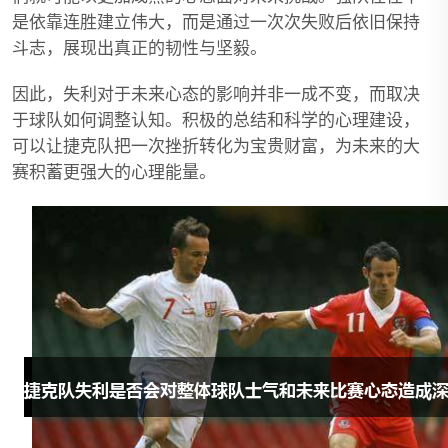
是依靠连胜建立伟大，而是通过一次次失败后依旧保持
斗志，展现出真正的韧性与坚毅。
因此，失利对于未来心态的影响并非一成不变，而取决
于球队如何调整认知。积极的总结和科学的心理建设，
可以让捷克队把一次挫折转化为宝贵财富，为未来的大
赛积蓄更强大的心理能量。