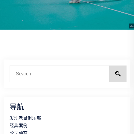
导航
发现老哥俱乐部
经典案例
公司动态