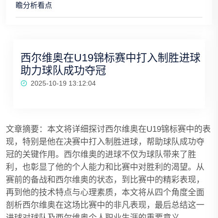
瞻分析看点
西尔维奥在U19锦标赛中打入制胜进球
助力球队成功夺冠
2025-10-19 13:12:04
文章摘要：本文将详细探讨西尔维奥在U19锦标赛中的表
现，特别是他在决赛中打入制胜进球，帮助球队成功夺
冠的关键作用。西尔维奥的进球不仅为球队带来了胜
利，也彰显了他的个人能力和比赛中对胜利的渴望。从
赛前的备战和西尔维奥的状态，到比赛中的精彩表现，
再到他的技术特点与心理素质，本文将从四个角度全面
剖析西尔维奥在这场比赛中的非凡表现，最后总结这一
进球对球队及西尔维奥个人职业生涯的重要意义。