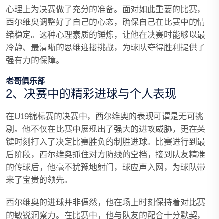
心理上为决赛做了充分的准备。面对如此重要的比赛，
西尔维奥调整好了自己的心态，确保自己在比赛中的情
绪稳定。这种心理素质的锤炼，让他在决赛时能够以最
冷静、最清晰的思维迎接挑战，为球队夺得胜利提供了
强有力的保障。
老哥俱乐部
2、决赛中的精彩进球与个人表现
在U19锦标赛的决赛中，西尔维奥的表现可谓是无可挑
剔。他不仅在比赛中展现出了强大的进攻威胁，更在关
键时刻打入了决定比赛胜负的制胜进球。比赛进行到最
后阶段，西尔维奥抓住对方防线的空档，接到队友精准
的传球后，他毫不犹豫地射门，球应声入网，为球队带
来了宝贵的领先。
西尔维奥的进球并非偶然，他在场上时刻保持着对比赛
的敏锐洞察力。在比赛中，他与队友的配合十分默契，