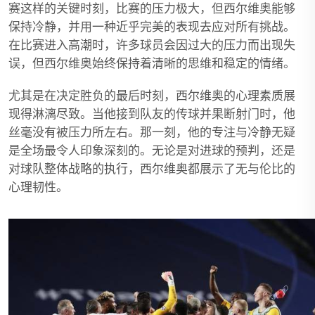
赛这样的关键时刻，比赛的压力极大，但西尔维奥能够
保持冷静，并用一种近乎完美的表现去应对所有挑战。
在比赛进入高潮时，许多球员会因过大的压力而出现失
误，但西尔维奥始终保持着清晰的思维和稳定的情绪。
尤其是在决定胜负的最后时刻，西尔维奥的心理素质展
现得淋漓尽致。当他接到队友的传球并果断射门时，他
丝毫没有被压力所左右。那一刻，他的专注与冷静无疑
是全场最令人印象深刻的。无论是对进球的预判，还是
对球队整体战略的执行，西尔维奥都展示了无与伦比的
心理韧性。