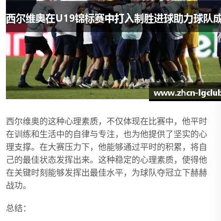
西尔维奥的这种心理素质，不仅体现在比赛中，他平时
在训练和生活中的自律与专注，也为他提供了坚实的心
理支撑。在大赛压力下，他能够通过平时的积累，将自
己的最佳状态发挥出来。这种稳定的心理素质，使得他
在关键时刻能够发挥出最佳水平，为球队夺冠立下赫赫
战功。
总结：