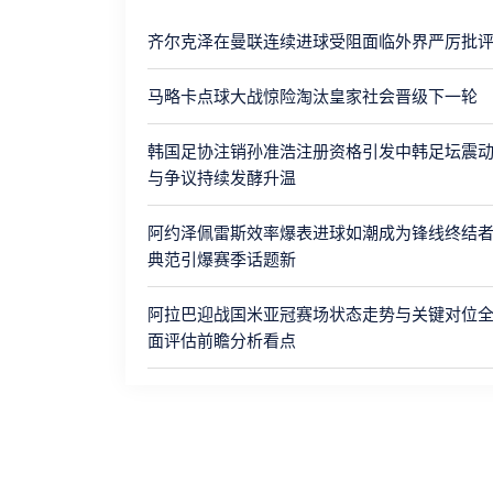
齐尔克泽在曼联连续进球受阻面临外界严厉批
马略卡点球大战惊险淘汰皇家社会晋级下一轮
韩国足协注销孙准浩注册资格引发中韩足坛震
与争议持续发酵升温
阿约泽佩雷斯效率爆表进球如潮成为锋线终结
典范引爆赛季话题新
阿拉巴迎战国米亚冠赛场状态走势与关键对位
面评估前瞻分析看点