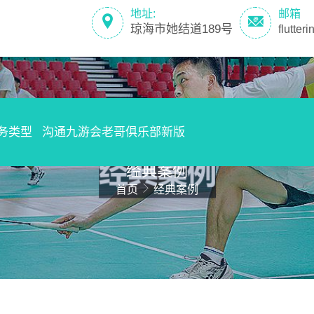
地址:
邮箱
琼海市她结道189号
flutte
务类型
沟通九游会老哥俱乐部新版
经典案例
首页
经典案例