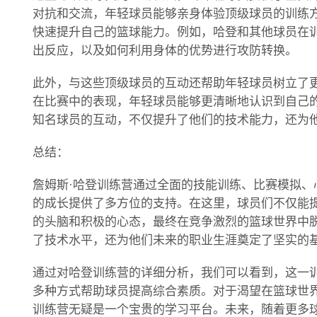
对抗和交流，年轻球员能够亲身体验顶级球员的训练
快速提升自己的篮球能力。例如，哈登和其他球员在
出反应，以及如何利用身体的优势进行攻防转换。
此外，与这些顶级球员的互动还帮助年轻球员树立了
在比赛中的表现，年轻球员能够更清晰地认识到自己
知名球员的互动，不仅提升了他们的技术能力，还为
总结：
詹姆斯·哈登训练营通过全面的技能训练、比赛模拟、
的成长提供了多方位的支持。在这里，球员们不仅能
的头脑和积极的心态，最终在竞争激烈的篮球世界中
了技术水平，还为他们未来的职业生涯奠定了坚实的
通过对哈登训练营的详细分析，我们可以看到，这一
多种方式帮助球员提高综合素质。对于渴望在篮球世界
训练营无疑是一个宝贵的学习平台。未来，随着更多