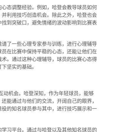
的心态调整经验。例如，哈登会教导球员如何
，并利用技巧创造机会。除此之外，哈登也会
中找到突破口，避免情绪的波动影响到比赛表
邀请了一些心理专家参与训练，进行心理辅导
球员在比赛中保持平稳的心态，还能让他们在
战术。通过这种心理辅导，球员的比赛心态得
打下坚实的基础。
的互动机会。哈登深知，作为年轻球员，能够
，还能通过与他们的交流，开阔自己的眼界，
退役的知名球员参与其中，进行技巧展示和一
的学习平台。通过与哈登以及其他知名球员的