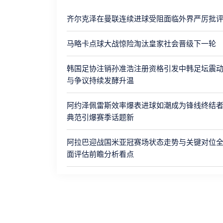
齐尔克泽在曼联连续进球受阻面临外界严厉批
马略卡点球大战惊险淘汰皇家社会晋级下一轮
韩国足协注销孙准浩注册资格引发中韩足坛震
与争议持续发酵升温
阿约泽佩雷斯效率爆表进球如潮成为锋线终结
典范引爆赛季话题新
阿拉巴迎战国米亚冠赛场状态走势与关键对位
面评估前瞻分析看点