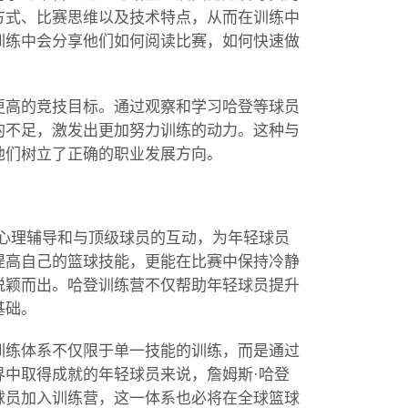
方式、比赛思维以及技术特点，从而在训练中
训练中会分享他们如何阅读比赛，如何快速做
更高的竞技目标。通过观察和学习哈登等球员
的不足，激发出更加努力训练的动力。这种与
他们树立了正确的职业发展方向。
心理辅导和与顶级球员的互动，为年轻球员
提高自己的篮球技能，更能在比赛中保持冷静
脱颖而出。哈登训练营不仅帮助年轻球员提升
基础。
训练体系不仅限于单一技能的训练，而是通过
中取得成就的年轻球员来说，詹姆斯·哈登
球员加入训练营，这一体系也必将在全球篮球