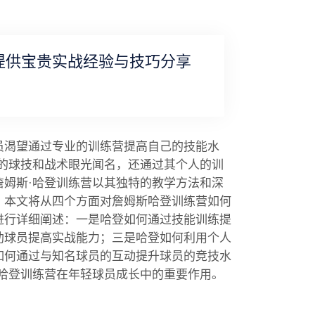
提供宝贵实战经验与技巧分享
员渴望通过专业的训练营提高自己的技能水
越的球技和战术眼光闻名，还通过其个人的训
姆斯·哈登训练营以其独特的教学方法和深
。本文将从四个方面对詹姆斯哈登训练营如何
进行详细阐述：一是哈登如何通过技能训练提
助球员提高实战能力；三是哈登如何利用个人
如何通过与知名球员的互动提升球员的竞技水
哈登训练营在年轻球员成长中的重要作用。