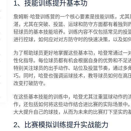
1、技能训练提升基本功
评
詹姆斯·哈登训练营的一个核心要素是技能训练，尤其
湛，尤其在突破、投篮、运球和防守方面都有着独到
轻球员的基本技能培养。训练内容不仅包括常见的投
进行控球，如何应对对方防守时的快速决策，以及如
动
为了帮助球员更好地掌握这些基本功，哈登常通过一
性化指导。每位球员都有机会根据自身的优势和不足
者
特别关注球员的出手动作、站位及投篮节奏，通过多
巧。同时，哈登也强调运球技术，教导球员如何在高
改变打破防守。
全
在这些基本技能的训练中，哈登尤其注重篮球动作的
作，还包括如何将这些动作结合进比赛的实际场景中
大大提升自己的球技，从而为未来的比赛打下坚实的
2、比赛模拟训练提升实战能力