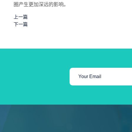
圈产生更加深远的影响。
上一篇
下一篇