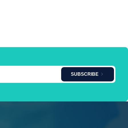
SUBSCRIBE