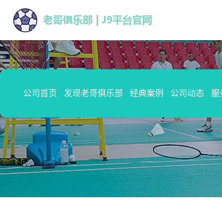
公司首页
发现老哥俱乐部
经典案例
公司动态
服