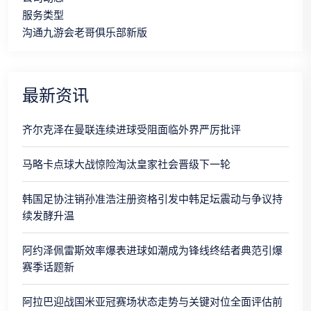
服务类型
沟通九游会老哥俱乐部新版
最新资讯
齐尔克泽在曼联连续进球受阻面临外界严厉批评
马略卡点球大战惊险淘汰皇家社会晋级下一轮
韩国足协注销孙准浩注册资格引发中韩足坛震动与争议持
续发酵升温
阿约泽佩雷斯效率爆表进球如潮成为锋线终结者典范引爆
赛季话题新
阿拉巴迎战国米亚冠赛场状态走势与关键对位全面评估前