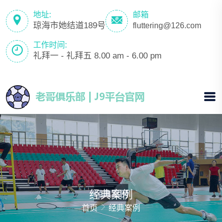
地址:
邮箱
琼海市她结道189号
fluttering@126.com
工作时间:
礼拜一 - 礼拜五 8.00 am - 6.00 pm
经典案例
首页
经典案例