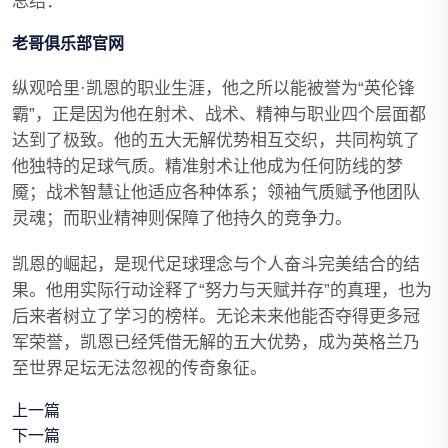
总结：
老哥俱乐部官网
纵观哈里·凯恩的职业生涯，他之所以能被誉为“英伦锋
霸”，正是因为他在射术、战术、精神与职业四个层面都
达到了极致。他的五大无解优势相互交织，共同构筑了
他独特的足球气质。精准射术让他成为任何防线的梦
魇；战术智慧让他适应各种体系；领袖气质赋予他团队
灵魂；而职业精神则保障了他持久的竞争力。
凯恩的崛起，是现代足球理念与个人奋斗完美结合的结
果。他用实际行动诠释了“努力与天赋并存”的真理，也为
后来者树立了学习的榜样。无论未来他能否夺得更多冠
军荣誉，凯恩已经凭借无解的五大优势，成为英格兰乃
至世界足坛无法忽视的传奇象征。
上一篇
下一篇