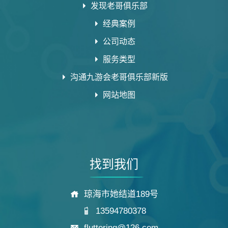
发现老哥俱乐部
经典案例
公司动态
服务类型
沟通九游会老哥俱乐部新版
网站地图
找到我们
琼海市她结道189号
13594780378
fluttering@126.com