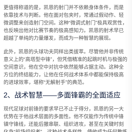
更值得称道的是，凯恩的射门并不依赖身体条件，而是
依靠技术与判断。他在面对包夹时，常通过假动作、轻
微调整来创造射门空间。这种“微调式射门”极具观赏性，
也反映出他对比赛节奏的极高感知力。凯恩的射术早已
超越了单纯的力量爆发，而成为一种智慧的展现。
此外，凯恩的头球功夫同样出类拔萃。尽管他并非传统
意义上的“高塔型中锋”，但凭借精准的起跳时机与极强的
空间意识，他在空中对抗中依然能够占据主动。这种全
方位的终结能力，让他在任何战术体系中都能保持极高
的进球效率，堪称“无解射手”的典范。
2、战术智慧——多面锋霸的全面适应
现代足球对前锋的要求早已不止于得分，凯恩的另一大
优势在于他战术层面的多面性。他不仅能作为传统中锋
镇守锋线，还能后撤串联、组织进攻，甚至在关键时刻
化身“前场组织者”。这种战术多样性，使他成为任何教练