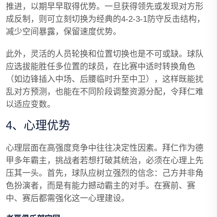
推进，以期早早取得优势。一旦获得领先或发现对方形
成反制，则可立刻切换为经典的4-2-3-1防守反击结构，
减少空间暴露，保留速度优势。
此外，灵活的人员轮换和位置切换也是不可或缺。球队
应选拔能胜任多位置的球员，在比赛中适时转换角色
（如边锋插入中场、后腰临时升至中卫），这样既能扰
乱对方预测，也能在不同阶段调整资源分配，令拜仁难
以适应变数。
4、心理优势
心理层面在高强度竞争中往往决定性因素。拜仁作为德
甲多年霸主，挑战者若想打破其统治，必须在心理上先
压其一头。首先，球队应树立强烈的信念：己方并非角
色扮演者，而是有能力撼动霸主的对手。在赛前、赛
中、赛后都需强化这一心理建设。