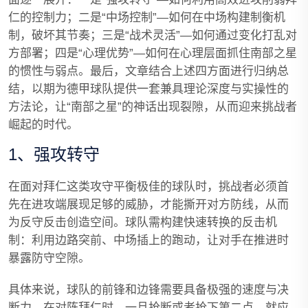
仁的控制力；二是“中场控制”—如何在中场构建制衡机
制，破坏其节奏；三是“战术灵活”—如何通过变化打乱对
方部署；四是“心理优势”—如何在心理层面抓住南部之星
的惯性与弱点。最后，文章结合上述四方面进行归纳总
结，以期为德甲球队提供一套兼具理论深度与实操性的
方法论，让“南部之星”的神话出现裂隙，从而迎来挑战者
崛起的时代。
1、强攻转守
在面对拜仁这类攻守平衡极佳的球队时，挑战者必须首
先在进攻端展现足够的威胁，才能撕开对方防线，从而
为反守反击创造空间。球队需构建快速转换的反击机
制：利用边路突前、中场插上的跑动，让对手在推进时
暴露防守空隙。
具体来说，球队的前锋和边锋需要具备极强的速度与决
断力。在对阵拜仁时，一旦抢断或者抢下第二点，就应