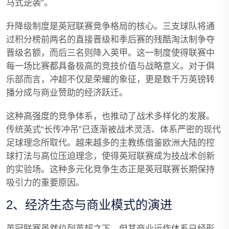
马式逆袭”。
升降级制度是英冠联赛竞争格局的核心。三支球队将通
过积分榜前两名的直接晋级和季后赛的残酷淘汰制争夺
晋级名额，而后三名则降入英甲。这一制度使得联赛中
每一场比赛都具备极高的竞技价值与战略意义。对于俱
乐部而言，冲超不仅是荣耀的象征，更是数千万英镑转
播分成与商业赞助的经济跃迁。
这种高强度的竞争体系，也推动了战术多样化的发展。
传统英式“长传冲吊”已逐渐被战术灵活、体系严密的现代
足球理念所取代。越来越多的主教练借鉴欧洲大陆的控
球打法与高位压迫理念，使得英冠联赛成为技战术创新
的实验场。这种多元化竞争生态正是英冠联赛长期保持
吸引力的重要原因。
2、经济生态与商业模式的演进
英冠联赛虽然位列英超之下，但其商业运作体系已经形