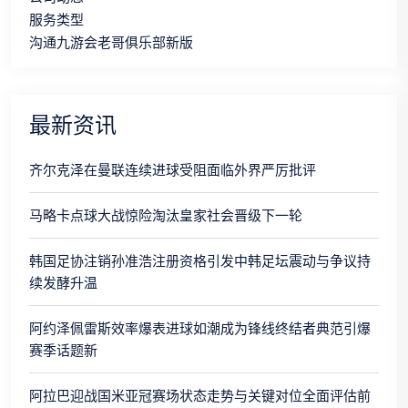
服务类型
沟通九游会老哥俱乐部新版
最新资讯
齐尔克泽在曼联连续进球受阻面临外界严厉批评
马略卡点球大战惊险淘汰皇家社会晋级下一轮
韩国足协注销孙准浩注册资格引发中韩足坛震动与争议持
续发酵升温
阿约泽佩雷斯效率爆表进球如潮成为锋线终结者典范引爆
赛季话题新
阿拉巴迎战国米亚冠赛场状态走势与关键对位全面评估前