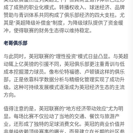
成了成熟的职业化模式。转播权收入、球迷经济、品牌
赞助与青训体系共同构成了俱乐部经济的四大支柱。尤
其是“英超降级补偿金”制度，为降级球队提供了资金缓
冲，使得联赛的财务生态得以维持稳定。
老哥俱乐部
与此同时，英冠联赛的“理性投资”模式日益凸显。与英超
动辄上亿英镑的引援不同，英冠俱乐部更注重青训与低
成本挖掘潜力球员。像布伦特福德、卢顿镇这样的俱乐
部，正是依靠科学数据分析与精细化管理实现了成功升
级。这种可持续发展模式逐渐成为英冠经济生态的主流
方向。
值得注意的是，英冠联赛的“地方经济带动效应”尤为明
显。每场比赛不仅拉动了当地的交通、餐饮与旅游产
业，还形成了独特的足球消费文化。英冠的商业价值并
非单纯依赖顶级赛事的曝光，而是建立在长期的社区参