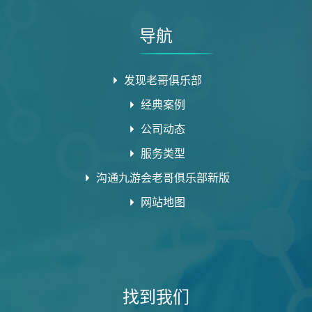
导航
发现老哥俱乐部
经典案例
公司动态
服务类型
沟通九游会老哥俱乐部新版
网站地图
找到我们