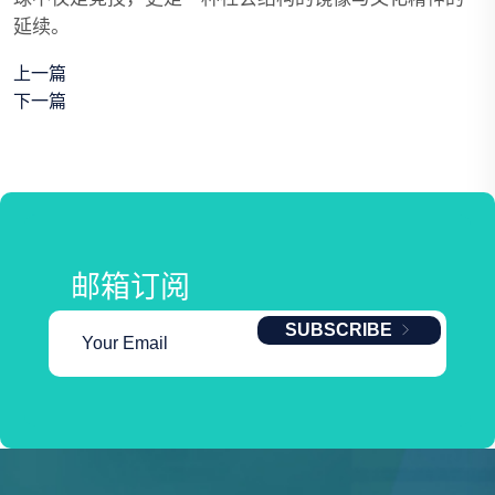
延续。
上一篇
下一篇
邮箱订阅
SUBSCRIBE