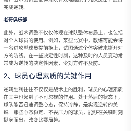
完成逆转。
老哥俱乐部
此外，战术调整不仅仅体现在球队整体布局上，也包括
对个人球员的使用。例如，某些比赛中，教练可能会将
一名进攻型球员提前换上，试图通过个体突破来撕开对
方的防线。在一些决定性时刻，这种及时的人员变动常
常成为逆转的决定性因素，令对方猝不及防。
2、球员心理素质的关键作用
逆转胜利往往不仅仅是战术上的胜利，球员的心理素质
在其中也起到了不可忽视的作用。处于落后的状态下，
球队能否迅速调整心态，保持冷静，是实现逆转的关
键。那些心态稳定、不畏压力的球员，能够在关键时刻
挺身而出，改变比赛局势。