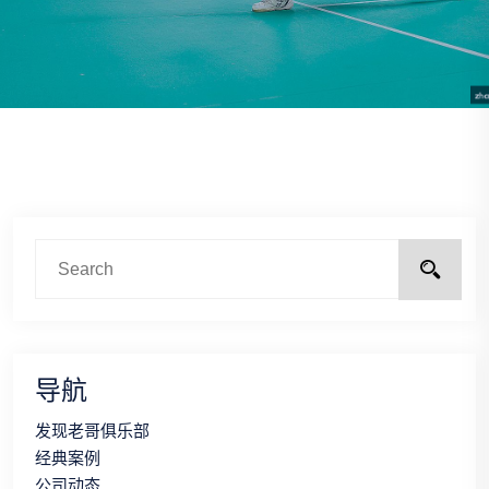
导航
发现老哥俱乐部
经典案例
公司动态