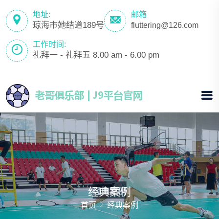
地址:
邮箱
琼海市她结道189号
fluttering@126.com
工作时间:
礼拜一 - 礼拜五 8.00 am - 6.00 pm
经典案例
首页
经典案例