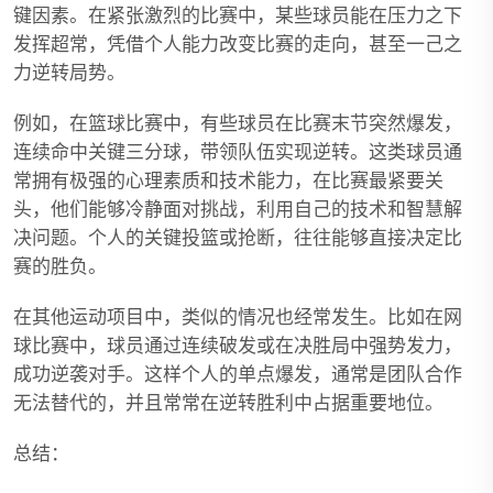
键因素。在紧张激烈的比赛中，某些球员能在压力之下
发挥超常，凭借个人能力改变比赛的走向，甚至一己之
力逆转局势。
例如，在篮球比赛中，有些球员在比赛末节突然爆发，
连续命中关键三分球，带领队伍实现逆转。这类球员通
常拥有极强的心理素质和技术能力，在比赛最紧要关
头，他们能够冷静面对挑战，利用自己的技术和智慧解
决问题。个人的关键投篮或抢断，往往能够直接决定比
赛的胜负。
在其他运动项目中，类似的情况也经常发生。比如在网
球比赛中，球员通过连续破发或在决胜局中强势发力，
成功逆袭对手。这样个人的单点爆发，通常是团队合作
无法替代的，并且常常在逆转胜利中占据重要地位。
总结：