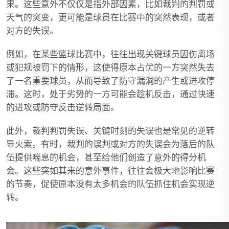
果。这些意外不仅仅是指外部因素，比如裁判的判罚或
天气的突变，更可能是球员在比赛中的突然表现，或者
对方的失误。
例如，在某些篮球比赛中，往往出现关键球员因伤离场
或犯规被罚下的情形，这使得原本占优的一方突然失去
了一名重要球员，从而导致了防守漏洞的产生或进攻停
滞。这时，处于劣势的一方可能会趁机反击，通过快速
的进攻或防守反击逆转局面。
此外，裁判判罚失误、关键时刻的失误也是常见的逆转
导火索。有时，裁判的误判或对方的失误会为落后的队
伍提供喘息的机会，甚至给他们创造了意外的得分机
会。这些突如其来的意外事件，往往会极大地影响比赛
的节奏，促使原本没有太多机会的队伍抓住机会实现逆
转。