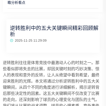
瞻分析看点
逆转胜利中的五大关键瞬间精彩回顾解
析
2025-11-25 11:29:09
逆转胜利往往是体育竞技中最激动人心的时刻之一。那
些看似即将失去的比赛，却因关键时刻的巧妙决策、惊
人的表现和意外的反转，让人从绝望中看到希望，最终
迎来胜利的光辉。本文将通过分析逆转胜利中的五大关
键瞬间，从四个不同的角度进行详细解析，揭示逆转背
后那些决定性的因素。这五大关键瞬间不仅改变了比赛
的走向，还深刻影响了球员的心理变化与团队的士气。
我们将从比赛的战术调整、球员的心理素质、意外事件