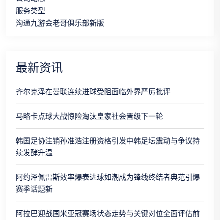
服务类型
沟通九游会老哥俱乐部新版
最新资讯
齐尔克泽在曼联连续进球受阻面临外界严厉批评
马略卡点球大战惊险淘汰皇家社会晋级下一轮
韩国足协注销孙准浩注册资格引发中韩足坛震动与争议持
续发酵升温
阿约泽佩雷斯效率爆表进球如潮成为锋线终结者典范引爆
赛季话题新
阿拉巴迎战国米亚冠赛场状态走势与关键对位全面评估前