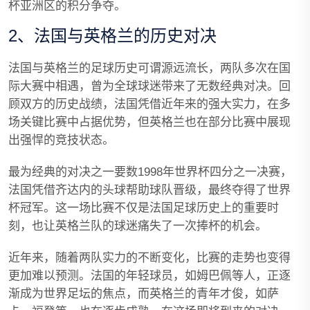
杯亚洲区的积分争夺。
2、法国与英格兰的历史对决
法国与英格兰的足球历史可谓源远流长，两队多次在国
际大赛中相遇，曾为全球球迷带来了无数经典对决。回
顾双方的历史战绩，法国凭借近年来的强大实力，在多
场关键比赛中占据优势，但英格兰也在部分比赛中展现
出强悍的竞技状态。
最为经典的对决之一要数1998年世界杯四分之一决赛，
法国凭借齐达内的头球帮助球队晋级，最终夺得了世界
杯冠军。这一场比赛不仅是法国足球历史上的重要时
刻，也让英格兰队的球迷痛失了一次捧杯的机会。
近年来，随着两队实力的不断变化，比赛的走势也变得
更加难以预测。法国的年轻球员，如姆巴佩等人，正逐
渐成为世界足坛的焦点，而英格兰的青年才俊，如萨