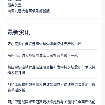
服务类型
沟通九游会老哥俱乐部新版
最新资讯
齐尔克泽在曼联连续进球受阻面临外界严厉批评
马略卡点球大战惊险淘汰皇家社会晋级下一轮
韩国足协注销孙准浩注册资格引发中韩足坛震动与争议持
续发酵升温
阿约泽佩雷斯效率爆表进球如潮成为锋线终结者典范引爆
赛季话题新
阿拉巴迎战国米亚冠赛场状态走势与关键对位全面评估前