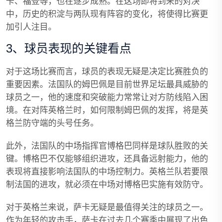
卡、福登等，也在逐步成熟。在这场即将到来的对决
中，历史的积淀与两队现有阵容的变化，将使得比赛更
加引人注目。
3、球员表现的关键看点
对于这场比赛而言，球员的表现无疑是决定比赛胜负的
重要因素。法国队的姆巴佩是目前世界足坛最具威胁的
球员之一，他的速度和突破能力常常让对方防线陷入困
境。在对阵英格兰时，如何限制姆巴佩的发挥，将是英
格兰防守端的头号任务。
此外，法国队的中场指挥官博格巴同样是球队胜败的关
键。博格巴不仅能够组织进攻，还具备远射能力，他的
表现将直接影响法国队的中场控制力。英格兰队若要限
制法国的进攻，就必须在中场对博格巴实施有效防守。
对于英格兰来说，萨卡无疑是最值得关注的球员之一。
作为年轻的攻击手，萨卡在过去几个赛季中展现了出色