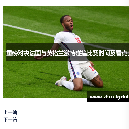
上一篇
下一篇