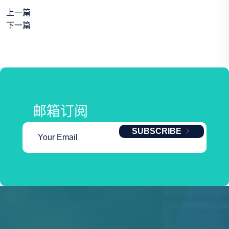
上一篇
下一篇
邮箱订阅
SUBSCRIBE