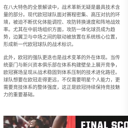
在八大特色的全景解读中，战术革新无疑是最具技术含
量的部分。现代欧冠球队面对赛程密集、高压对抗的环
境，被迫不断优化体能调控、攻防转换速度和阵地战效
率。尤其在中前场组织方面，攻防一体化球员成为趋
势，边翼卫与中场之间的联动被放置在系统核心位置，
形成新一代欧冠球队的战术标识。
此外，欧冠的强队更迭也是战术变革的外在体现。当传
统豪门与新兴资本俱乐部在体系构建壁垒上展开竞争，
欧冠赛场呈现从战术稳固到体系压制的技术进化路径。
球队想要在欧冠走得更远，不仅需要明星个人能力，更
需要竞技体系的整体强度，这正是欧冠持续保持竞技魅
力的重要基础。