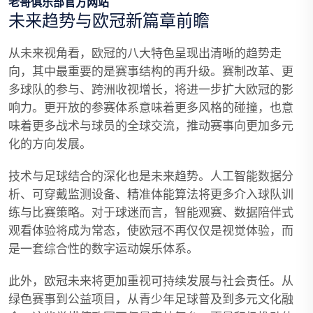
老哥俱乐部官方网站
未来趋势与欧冠新篇章前瞻
从未来视角看，欧冠的八大特色呈现出清晰的趋势走
向，其中最重要的是赛事结构的再升级。赛制改革、更
多球队的参与、跨洲收视增长，将进一步扩大欧冠的影
响力。更开放的参赛体系意味着更多风格的碰撞，也意
味着更多战术与球员的全球交流，推动赛事向更加多元
化的方向发展。
技术与足球结合的深化也是未来趋势。人工智能数据分
析、可穿戴监测设备、精准体能算法将更多介入球队训
练与比赛策略。对于球迷而言，智能观赛、数据陪伴式
观看体验将成为常态，使欧冠不再仅仅是视觉体验，而
是一套综合性的数字运动娱乐体系。
此外，欧冠未来将更加重视可持续发展与社会责任。从
绿色赛事到公益项目，从青少年足球普及到多元文化融