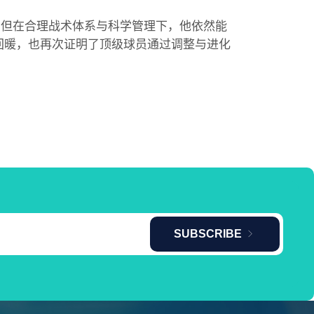
，但在合理战术体系与科学管理下，他依然能
回暖，也再次证明了顶级球员通过调整与进化
SUBSCRIBE