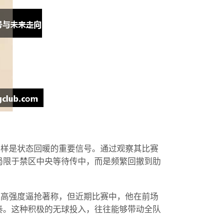
同样是状态回暖的重要信号。通过观察其比赛
局限于禁区中央等待传中，而是频繁回撤到肋
以高强度逼抢著称，但近期比赛中，他在前场
奏。这种积极的无球投入，往往能够带动全队