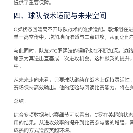
提供了重要保障。
四、球队战术适配与未来空间
C罗状态回暖离不开球队战术的逐步适配。教练组在
单一高空传中，增加地面渗透与二点进攻，从而让他
与此同时，队友对C罗踢法的理解也在不断加深。边
愿意为其送出直塞或二次进攻机会。这种默契的提升
中。
从未来走向来看，只要球队继续在战术上保持灵活性
赛场保持高效输出。他的经验与阅读比赛能力，将在
总结：
综合多项数据与比赛细节可以看出，C罗在英超的状
用的结果。从进攻效率的提升到比赛参与度的增强，
成熟的方式适应英超环境。