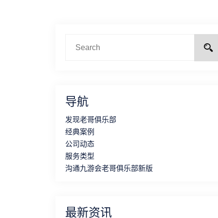
导航
发现老哥俱乐部
经典案例
公司动态
服务类型
沟通九游会老哥俱乐部新版
最新资讯