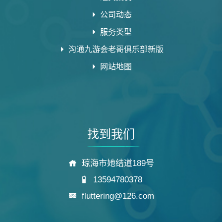
公司动态
服务类型
沟通九游会老哥俱乐部新版
网站地图
找到我们
琼海市她结道189号
13594780378
fluttering@126.com