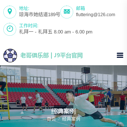
地址:
邮箱
琼海市她结道189号
fluttering@126.com
工作时间:
礼拜一 - 礼拜五 8.00 am - 6.00 pm
经典案例
首页
经典案例