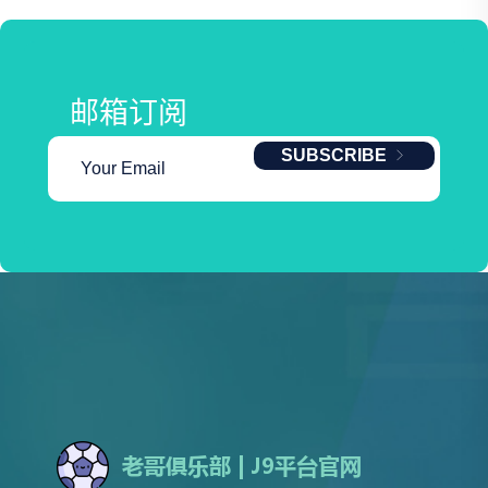
邮箱订阅
SUBSCRIBE