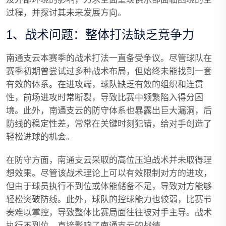
过程，并探讨其未来发展方向。
1、战术问题：整体打法缺乏竞争力
南通支云本赛季的战术打法一直备受争议。尽管球队在
赛季初期曾尝试过多种战术布局，但始终未能找到一套
有效的体系。在进攻端，球队缺乏有效的组织和连贯
性，前场进攻时常断裂，导致比赛中频繁陷入得分困
境。此外，南通支云的防守体系也暴露出巨大漏洞，后
防线的稳定性差，常常在关键时刻犯错，给对手创造了
轻松进球的机会。
在防守方面，南通支云采取的高位压迫战术并未取得理
想效果。尽管该战术理论上可以有效限制对方的进攻，
但由于球员执行不到位或体能储备不足，导致对方能够
轻松突破防线。此外，球队的控球能力也较弱，比赛节
奏难以掌控，导致整体比赛局面往往被对手主导。战术
执行不到位，直接影响了南通支云的战绩。