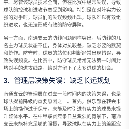
平。尽管该球员技术全面，但在比赛中经常失误，导致
球队的控球和进攻节奏受到影响。特别是在对阵实力较
强的对手时，球员们的失误频频出现，球队难以有效组
织进攻，也无法形成有效的防守屏障。
另一方面，南通支云的防线问题同样突出。后防线的几
名主力球员状态不佳，身体对抗较差，缺乏必要的默契
和协作。防守时，球员的站位和判断经常出现错误，导
致失误频发。在比赛中，防守球员常常无法第一时间封
堵对手的进攻线路，给对方留下了太多进球的机会。
3、管理层决策失误：缺乏长远规划
南通支云的管理层在过去一段时间内的决策失误，也是
球队提前降级的重要原因之一。首先，俱乐部在转会市
场上的操作过于保守，未能及时引进有实力的球员来提
升整体水平。在中甲联赛竞争日益激烈的背景下，南通
支云未能补充足够的强援，导致球队在实力上的差距愈