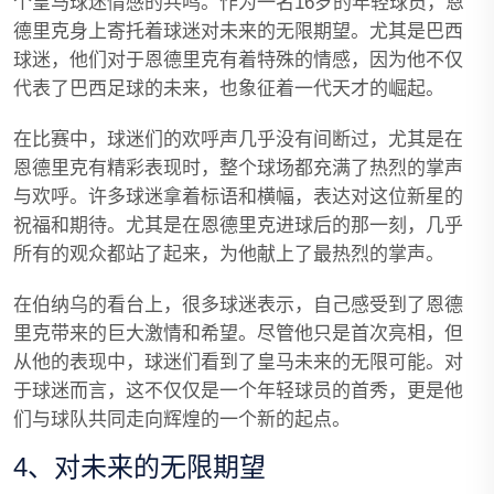
个皇马球迷情感的共鸣。作为一名16岁的年轻球员，恩
德里克身上寄托着球迷对未来的无限期望。尤其是巴西
球迷，他们对于恩德里克有着特殊的情感，因为他不仅
代表了巴西足球的未来，也象征着一代天才的崛起。
在比赛中，球迷们的欢呼声几乎没有间断过，尤其是在
恩德里克有精彩表现时，整个球场都充满了热烈的掌声
与欢呼。许多球迷拿着标语和横幅，表达对这位新星的
祝福和期待。尤其是在恩德里克进球后的那一刻，几乎
所有的观众都站了起来，为他献上了最热烈的掌声。
在伯纳乌的看台上，很多球迷表示，自己感受到了恩德
里克带来的巨大激情和希望。尽管他只是首次亮相，但
从他的表现中，球迷们看到了皇马未来的无限可能。对
于球迷而言，这不仅仅是一个年轻球员的首秀，更是他
们与球队共同走向辉煌的一个新的起点。
4、对未来的无限期望