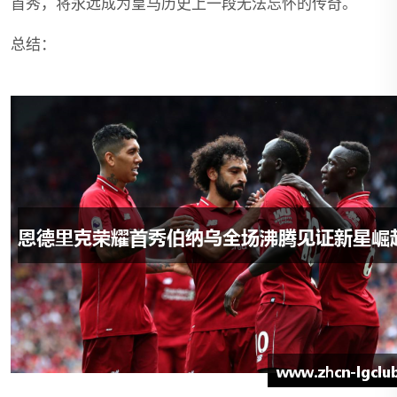
首秀，将永远成为皇马历史上一段无法忘怀的传奇。
总结：