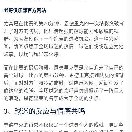
老哥俱乐部官方网站
尤其是在比赛的第70分钟，恩德里克的一次精彩突破撕
开了对方的防线，他凭借超强的控球能力和敏锐的视
野，为队友创造了一个绝佳的进攻机会。这一精彩瞬
间，瞬间点燃了全场球迷的热情，球迷们纷纷起立为他
鼓掌，现场气氛异常火爆。
而在比赛的最后阶段，恩德里克更是亲自迎来了自己的
首个进球。比赛的第85分钟，恩德里克接到队友的传球
后，面对对方门将冷静施射，球应声入网，瞬间引发了
伯纳乌的欢腾。全场球迷的欢呼声仿佛掀起了一阵巨大
的浪潮，恩德里克的名字成为了全场的焦点。
3、球迷的反应与情感共鸣
恩德里克的首秀不仅仅是一个球员个人的成就，更是整