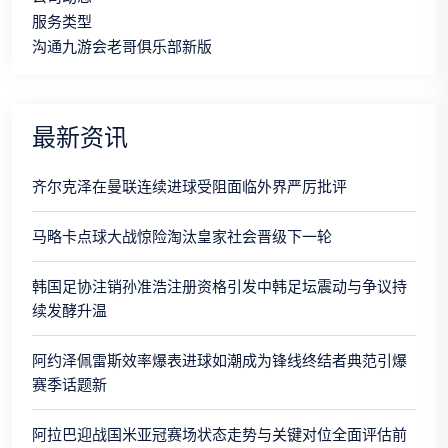
服务类型
沟通九游会老哥俱乐部新版
最新资讯
齐尔克泽在曼联连续进球受阻面临外界严厉批评
马略卡点球大战惊险淘汰皇家社会晋级下一轮
韩国足协注销孙准浩注册资格引发中韩足坛震动与争议持
续发酵升温
阿约泽佩雷斯效率爆表进球如潮成为锋线终结者典范引爆
赛季话题新
阿拉巴迎战国米亚冠赛场状态走势与关键对位全面评估前