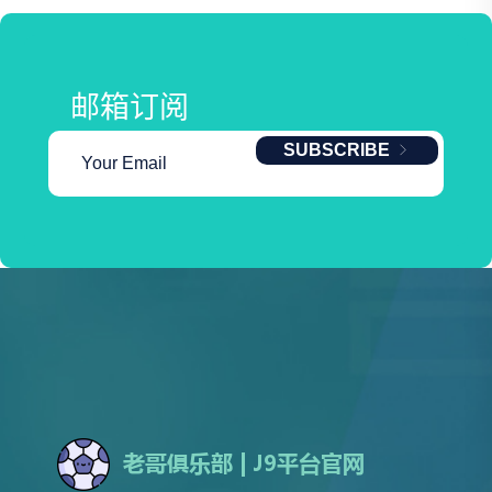
邮箱订阅
SUBSCRIBE