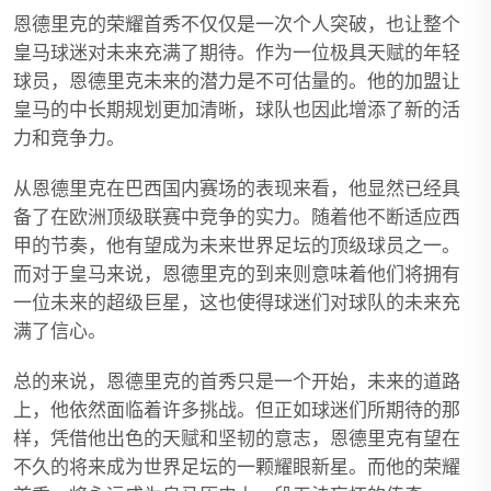
恩德里克的荣耀首秀不仅仅是一次个人突破，也让整个
皇马球迷对未来充满了期待。作为一位极具天赋的年轻
球员，恩德里克未来的潜力是不可估量的。他的加盟让
皇马的中长期规划更加清晰，球队也因此增添了新的活
力和竞争力。
从恩德里克在巴西国内赛场的表现来看，他显然已经具
备了在欧洲顶级联赛中竞争的实力。随着他不断适应西
甲的节奏，他有望成为未来世界足坛的顶级球员之一。
而对于皇马来说，恩德里克的到来则意味着他们将拥有
一位未来的超级巨星，这也使得球迷们对球队的未来充
满了信心。
总的来说，恩德里克的首秀只是一个开始，未来的道路
上，他依然面临着许多挑战。但正如球迷们所期待的那
样，凭借他出色的天赋和坚韧的意志，恩德里克有望在
不久的将来成为世界足坛的一颗耀眼新星。而他的荣耀