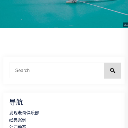
导航
发现老哥俱乐部
经典案例
公司动态