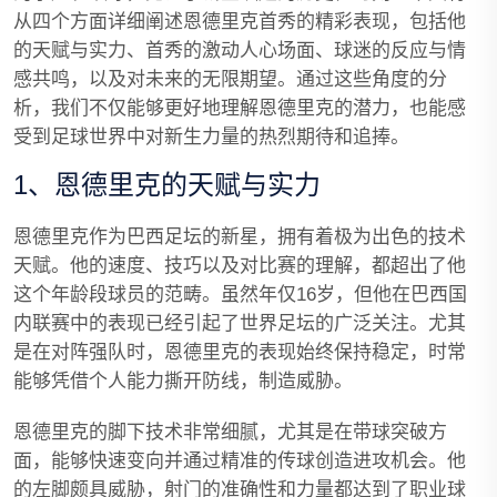
从四个方面详细阐述恩德里克首秀的精彩表现，包括他
的天赋与实力、首秀的激动人心场面、球迷的反应与情
感共鸣，以及对未来的无限期望。通过这些角度的分
析，我们不仅能够更好地理解恩德里克的潜力，也能感
受到足球世界中对新生力量的热烈期待和追捧。
1、恩德里克的天赋与实力
恩德里克作为巴西足坛的新星，拥有着极为出色的技术
天赋。他的速度、技巧以及对比赛的理解，都超出了他
这个年龄段球员的范畴。虽然年仅16岁，但他在巴西国
内联赛中的表现已经引起了世界足坛的广泛关注。尤其
是在对阵强队时，恩德里克的表现始终保持稳定，时常
能够凭借个人能力撕开防线，制造威胁。
恩德里克的脚下技术非常细腻，尤其是在带球突破方
面，能够快速变向并通过精准的传球创造进攻机会。他
的左脚颇具威胁，射门的准确性和力量都达到了职业球