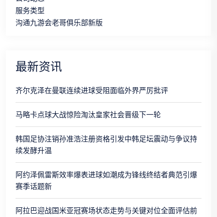
服务类型
沟通九游会老哥俱乐部新版
最新资讯
齐尔克泽在曼联连续进球受阻面临外界严厉批评
马略卡点球大战惊险淘汰皇家社会晋级下一轮
韩国足协注销孙准浩注册资格引发中韩足坛震动与争议持
续发酵升温
阿约泽佩雷斯效率爆表进球如潮成为锋线终结者典范引爆
赛季话题新
阿拉巴迎战国米亚冠赛场状态走势与关键对位全面评估前