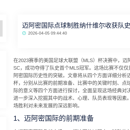
迈阿密国际点球制胜纳什维尔收获队
2026-04-05 09:44:40
在2023赛季的美国足球大联盟（MLS）杯决赛中，迈
SC，成功夺得了队史首个MLS冠军。这场比赛不仅
阿密国际历史性的突破。文章将从四个方面详细分析
杯，分别从比赛的前期准备、比赛中的关键时刻、点
际的意义等四个方面进行探讨，全面呈现这场经典对
进一步深入挖掘其中的战术、心理、队员表现等因素
场胜利对未来发展的深远影响。
1、迈阿密国际的前期准备