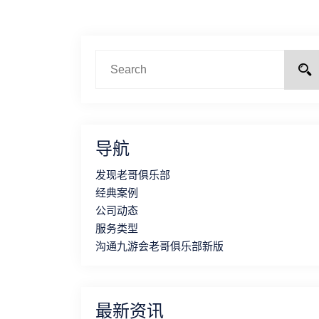
导航
发现老哥俱乐部
经典案例
公司动态
服务类型
沟通九游会老哥俱乐部新版
最新资讯