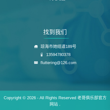
找到我们
琼海市她结道189号
13594780378
fluttering@126.com
Copyright © 2026 - All Rights Reserved
老哥俱乐部官方
网站
.