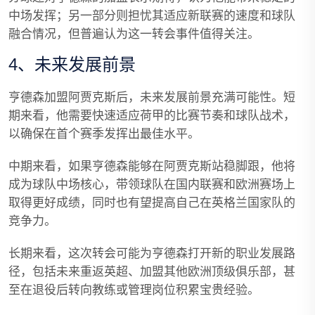
中场发挥；另一部分则担忧其适应新联赛的速度和球队
融合情况，但普遍认为这一转会事件值得关注。
4、未来发展前景
亨德森加盟阿贾克斯后，未来发展前景充满可能性。短
期来看，他需要快速适应荷甲的比赛节奏和球队战术，
以确保在首个赛季发挥出最佳水平。
中期来看，如果亨德森能够在阿贾克斯站稳脚跟，他将
成为球队中场核心，带领球队在国内联赛和欧洲赛场上
取得更好成绩，同时也有望提高自己在英格兰国家队的
竞争力。
长期来看，这次转会可能为亨德森打开新的职业发展路
径，包括未来重返英超、加盟其他欧洲顶级俱乐部，甚
至在退役后转向教练或管理岗位积累宝贵经验。