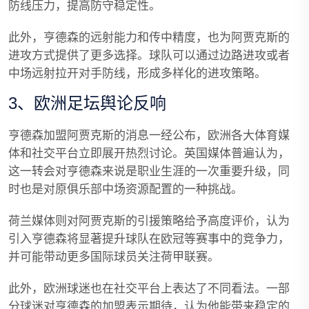
防线压力，提高防守稳定性。
此外，亨德森的远射能力和传中精度，也为阿贾克斯的
进攻方式提供了更多选择。球队可以通过边路进攻或者
中场远射拉开对手防线，形成多样化的进攻策略。
3、欧洲足坛舆论反响
亨德森加盟阿贾克斯的消息一经公布，欧洲各大体育媒
体和社交平台立即展开热烈讨论。英国媒体普遍认为，
这一转会对亨德森来说是职业生涯的一次重要升级，同
时也是对原俱乐部中场资源配置的一种挑战。
荷兰媒体则对阿贾克斯的引援策略给予高度评价，认为
引入亨德森将显著提升球队在欧冠等赛事中的竞争力，
并可能带动更多国际球员关注荷甲联赛。
此外，欧洲球迷也在社交平台上表达了不同看法。一部
分球迷对亨德森的加盟表示期待，认为他能带来稳定的