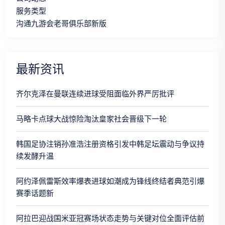
服务类型
沟通九游会老哥俱乐部新版
最新资讯
齐尔克泽在曼联连续进球受阻面临外界严厉批评
马略卡点球大战惊险淘汰皇家社会晋级下一轮
韩国足协注销孙准浩注册资格引发中韩足坛震动与争议持
续发酵升温
阿约泽佩雷斯效率爆表进球如潮成为锋线终结者典范引爆
赛季话题新
阿拉巴迎战国米亚冠赛场状态走势与关键对位全面评估前