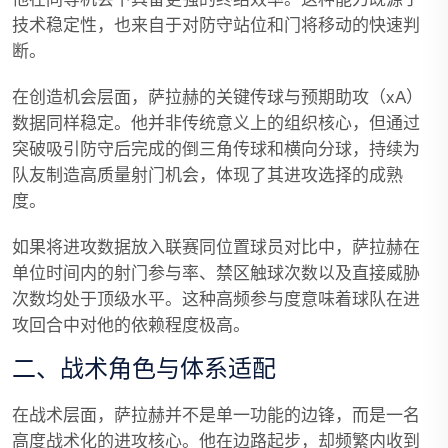
技术稳定性，也来自于对防守站位和门将移动的快速判
断。
在创造机会层面，萨拉赫的关键传球与预期助攻（xA）
数据同样稳定。他并非传统意义上的组织核心，但通过
突破吸引防守后完成的倒三角传球和横向分球，持续为
队友制造高质量射门机会，体现了其进攻选择的成熟
度。
如果将进攻数据放入联赛同位置球员对比中，萨拉赫在
单位时间内的射门参与率、禁区触球次数以及直接威胁
次数均处于顶级水平。这种高频参与度意味着球队在进
攻回合中对他的依赖程度极高。
二、战术角色与体系适配
在战术层面，萨拉赫并不是单一功能的边锋，而是一名
高度战术化的进攻核心。他在边路起步，却频繁内收到