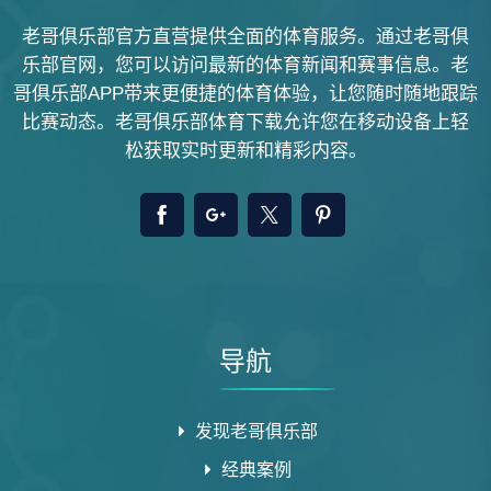
老哥俱乐部官方直营提供全面的体育服务。通过老哥俱
乐部官网，您可以访问最新的体育新闻和赛事信息。老
哥俱乐部APP带来更便捷的体育体验，让您随时随地跟踪
比赛动态。老哥俱乐部体育下载允许您在移动设备上轻
松获取实时更新和精彩内容。
导航
发现老哥俱乐部
经典案例