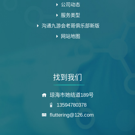
公司动态
服务类型
沟通九游会老哥俱乐部新版
网站地图
找到我们
琼海市她结道189号
13594780378
fluttering@126.com