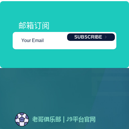
邮箱订阅
SUBSCRIBE