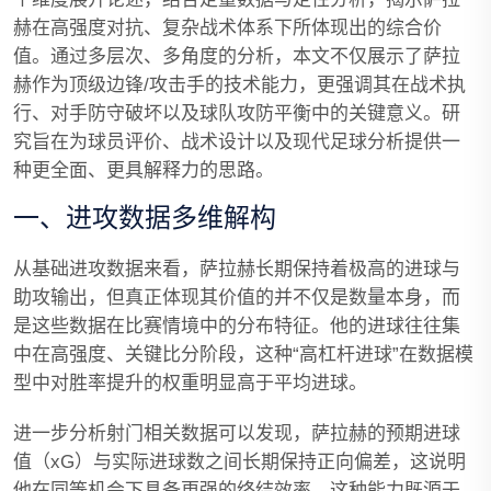
赫在高强度对抗、复杂战术体系下所体现出的综合价
值。通过多层次、多角度的分析，本文不仅展示了萨拉
赫作为顶级边锋/攻击手的技术能力，更强调其在战术执
行、对手防守破坏以及球队攻防平衡中的关键意义。研
究旨在为球员评价、战术设计以及现代足球分析提供一
种更全面、更具解释力的思路。
一、进攻数据多维解构
从基础进攻数据来看，萨拉赫长期保持着极高的进球与
助攻输出，但真正体现其价值的并不仅是数量本身，而
是这些数据在比赛情境中的分布特征。他的进球往往集
中在高强度、关键比分阶段，这种“高杠杆进球”在数据模
型中对胜率提升的权重明显高于平均进球。
进一步分析射门相关数据可以发现，萨拉赫的预期进球
值（xG）与实际进球数之间长期保持正向偏差，这说明
他在同等机会下具备更强的终结效率。这种能力既源于