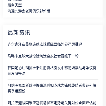
服务类型
沟通九游会老哥俱乐部新版
最新资讯
齐尔克泽在曼联连续进球受阻面临外界严厉批评
马略卡点球大战惊险淘汰皇家社会晋级下一轮
韩国足协注销孙准浩注册资格引发中韩足坛震动与争议持
续发酵升温
阿约泽佩雷斯效率爆表进球如潮成为锋线终结者典范引爆
赛季话题新
阿拉巴迎战国米亚冠赛场状态走势与关键对位全面评估前