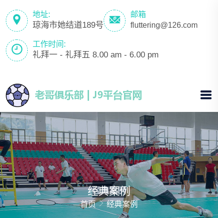
地址:
邮箱
琼海市她结道189号
fluttering@126.com
工作时间:
礼拜一 - 礼拜五 8.00 am - 6.00 pm
经典案例
首页
经典案例