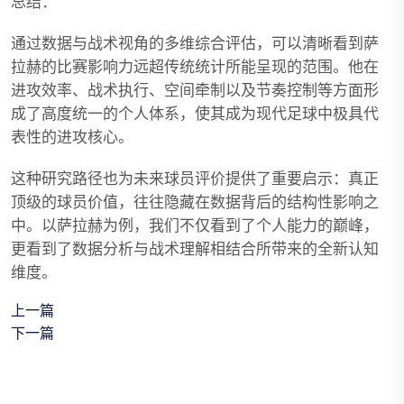
总结：
通过数据与战术视角的多维综合评估，可以清晰看到萨
拉赫的比赛影响力远超传统统计所能呈现的范围。他在
进攻效率、战术执行、空间牵制以及节奏控制等方面形
成了高度统一的个人体系，使其成为现代足球中极具代
表性的进攻核心。
这种研究路径也为未来球员评价提供了重要启示：真正
顶级的球员价值，往往隐藏在数据背后的结构性影响之
中。以萨拉赫为例，我们不仅看到了个人能力的巅峰，
更看到了数据分析与战术理解相结合所带来的全新认知
维度。
上一篇
下一篇