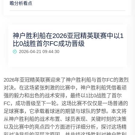
瞻分析看点
神户胜利船在2026亚冠精英联赛中以1
比0战胜首尔FC成功晋级
2026-04-21 09:44:30
2026年亚冠精英联赛迎来了神户胜利船与首尔FC的激烈
对决。在这场紧张刺激的比赛中，神户胜利船凭借着顽
强的毅力和出色的战术安排，最终以1比0战胜了首尔
FC，成功晋级至下一轮。这场比赛不仅仅是一场普通的
足球赛事，它承载着球迷的期望与球队的梦想。本文将
从神户胜利船的战术布置、球员表现、关键时刻的决策
以及比赛中的亮点四个方面进行详细分析，探讨这场精
彩对决背后的深层次原因，并总结这场胜利对神户胜利