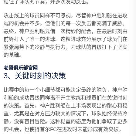
稳住了球队的节奏，并多次发动反击。
攻击线上的球员同样不可忽视，尽管神户胜利船在进攻
端的机会并不多，但他们的每一次反击都充满了威胁。
最终，神户胜利船凭借一次精妙的配合，在最后时刻由
前锋打入了唯一的进球。这粒进球充分展示了球员们在
紧张局势下的冷静与执行力，为球队的晋级打下了坚实
的基础。
老哥俱乐部官网
3、关键时刻的决策
比赛中的每一个小细节都可能决定最终的胜负，神户胜
利船的成功晋级同样离不开主教练和球员们在关键时刻
的决策。首先，神户胜利船在上半场表现出的耐心和稳
重，尤其是在对方压力较大的情况下，球队始终保持冷
静，没有盲目冒险。这种稳重的态度为他们争取了更多
的机会，也使得首尔FC在进攻时未能形成有效突破。