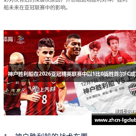
船未来在亚冠联赛中的影响。