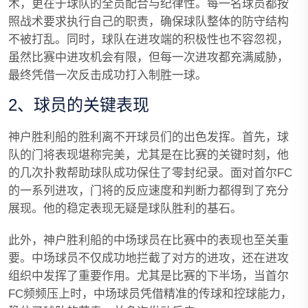
术，更在于球队的全员配合与纪律性。每一名球员都按
照战术要求执行自己的职责，确保球队整体的防守结构
不被打乱。同时，球队在进攻端的积极性也不容忽视，
虽然比赛中进攻机会有限，但每一次进攻都充满威胁，
最终凭借一次反击成功打入制胜一球。
2、球员的关键表现
神户胜利船的胜利离不开球员们的出色发挥。首先，球
队的门将表现堪称完美，尤其是在比赛的关键时刻，他
的几次扑救帮助球队成功保住了零封纪录。面对首尔FC
的一系列进攻，门将的反应速度和判断力都得到了充分
展现。他的稳定表现无疑是球队胜利的基石。
此外，神户胜利船的中场球员在比赛中的表现也至关重
要。中场球员不仅成功地拦截了对方的进攻，还在进攻
组织中发挥了重要作用。尤其是比赛的下半场，当首尔
FC频频压上时，中场球员凭借精准的传球和控球能力，