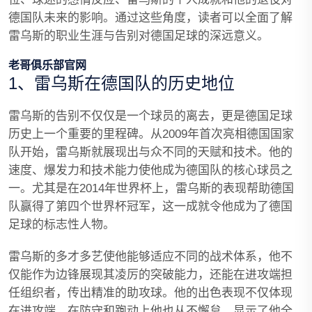
德国队未来的影响。通过这些角度，读者可以全面了解
雷乌斯的职业生涯与告别对德国足球的深远意义。
老哥俱乐部官网
1、雷乌斯在德国队的历史地位
雷乌斯的告别不仅仅是一个球员的离去，更是德国足球
历史上一个重要的里程碑。从2009年首次亮相德国国家
队开始，雷乌斯就展现出与众不同的天赋和技术。他的
速度、爆发力和技术能力使他成为德国队的核心球员之
一。尤其是在2014年世界杯上，雷乌斯的表现帮助德国
队赢得了第四个世界杯冠军，这一成就令他成为了德国
足球的标志性人物。
雷乌斯的多才多艺使他能够适应不同的战术体系，他不
仅能作为边锋展现其凌厉的突破能力，还能在进攻端担
任组织者，传出精准的助攻球。他的出色表现不仅体现
在进攻端，在防守和跑动上他也从不懈怠，显示了他全