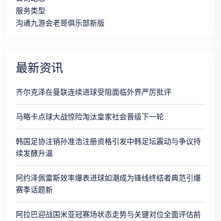
服务类型
沟通九游会老哥俱乐部新版
最新资讯
齐尔克泽在曼联连续进球受阻面临外界严厉批评
马略卡点球大战惊险淘汰皇家社会晋级下一轮
韩国足协注销孙准浩注册资格引发中韩足坛震动与争议持
续发酵升温
阿约泽佩雷斯效率爆表进球如潮成为锋线终结者典范引爆
赛季话题新
阿拉巴迎战国米亚冠赛场状态走势与关键对位全面评估前